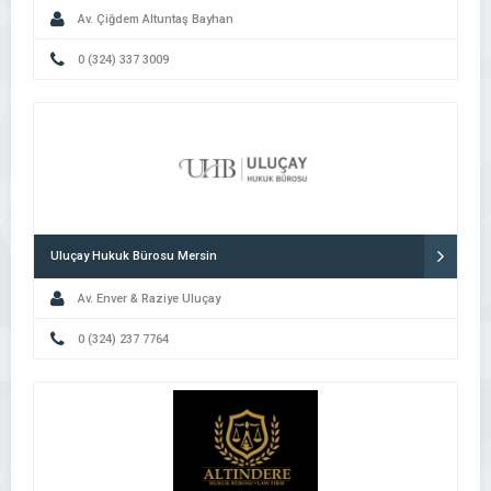
Av. Çiğdem Altuntaş Bayhan
0 (324) 337 3009
Uluçay Hukuk Bürosu Mersin
Av. Enver & Raziye Uluçay
0 (324) 237 7764