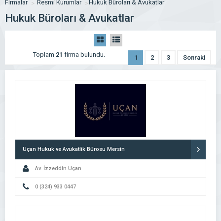
Firmalar
Resmi Kurumlar
Hukuk Büroları & Avukatlar
Hukuk Büroları & Avukatlar
Toplam
21
firma bulundu.
1
2
3
Sonraki
Uçan Hukuk ve Avukatlik Bürosu Mersin
Av. İzzeddin Uçan
0 (324) 933 0447