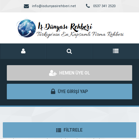
info@isdunyasirehberi.net
0537 341 2520
HEMEN ÜYE OL
ÜYE GİRİŞİ YAP
FİLTRELE