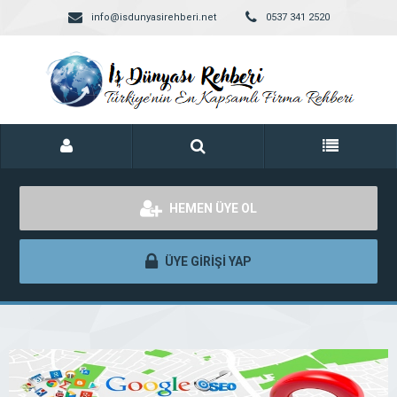
info@isdunyasirehberi.net
0537 341 2520
HEMEN ÜYE OL
ÜYE GİRİŞİ YAP