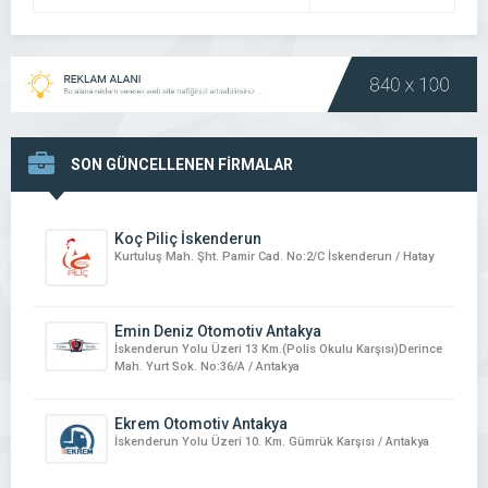
SON GÜNCELLENEN FİRMALAR
Koç Piliç İskenderun
Kurtuluş Mah. Şht. Pamir Cad. No:2/C İskenderun / Hatay
Emin Deniz Otomotiv Antakya
İskenderun Yolu Üzeri 13 Km.(Polis Okulu Karşısı)Derince
Mah. Yurt Sok. No:36/A / Antakya
Ekrem Otomotiv Antakya
İskenderun Yolu Üzeri 10. Km. Gümrük Karşısı / Antakya