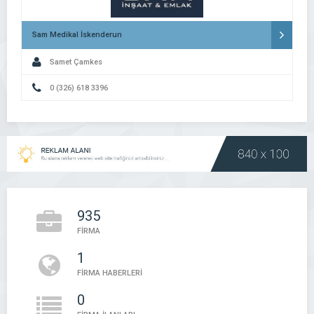
Sam Medikal İskenderun
Samet Çamkes
0 (326) 618 3396
935
FİRMA
1
FİRMA HABERLERİ
0