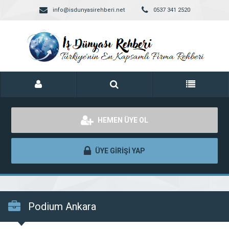
info@isdunyasirehberi.net
0537 341 2520
HEMEN ÜYE OL
ÜYE GİRİŞİ YAP
Podium Ankara