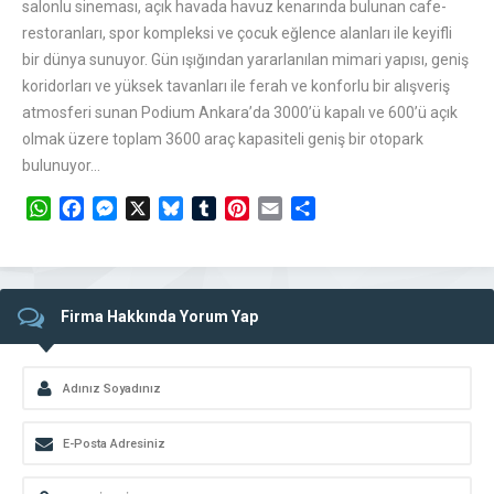
salonlu sineması, açık havada havuz kenarında bulunan cafe-
restoranları, spor kompleksi ve çocuk eğlence alanları ile keyifli
bir dünya sunuyor. Gün ışığından yararlanılan mimari yapısı, geniş
koridorları ve yüksek tavanları ile ferah ve konforlu bir alışveriş
atmosferi sunan Podium Ankara’da 3000’ü kapalı ve 600’ü açık
olmak üzere toplam 3600 araç kapasiteli geniş bir otopark
bulunuyor…
WhatsApp
Facebook
Messenger
X
Bluesky
Tumblr
Pinterest
Email
Share
Firma Hakkında Yorum Yap