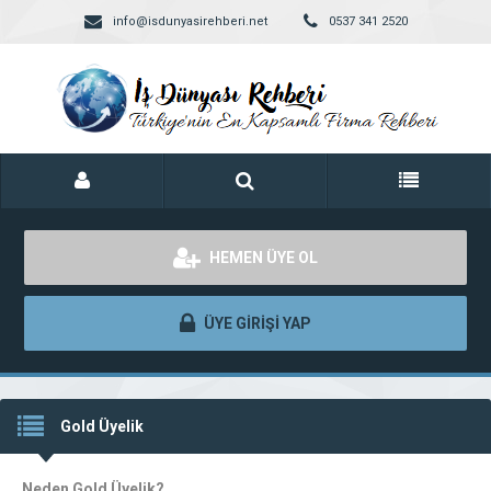
info@isdunyasirehberi.net
0537 341 2520
HEMEN ÜYE OL
ÜYE GİRİŞİ YAP
Gold Üyelik
Neden Gold Üyelik?