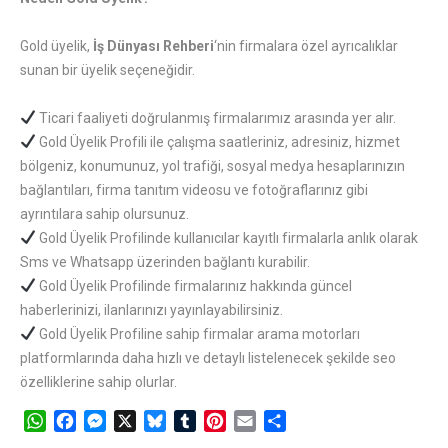
Gold üyelik,
İş Dünyası Rehberi
‘nin
firmalara özel ayrıcalıklar
sunan bir üyelik seçeneğidir
.
Ticari faaliyeti doğrulanmış firmalarımız arasında yer alır.
Gold Üyelik Profili ile çalışma saatleriniz, adresiniz, hizmet
bölgeniz, konumunuz, yol trafiği, sosyal medya hesaplarınızın
bağlantıları, firma tanıtım videosu ve fotoğraflarınız gibi
ayrıntılara sahip olursunuz.
Gold Üyelik Profilinde kullanıcılar kayıtlı firmalarla anlık olarak
Sms ve Whatsapp üzerinden bağlantı kurabilir.
Gold Üyelik Profilinde firmalarınız hakkında güncel
haberlerinizi, ilanlarınızı yayınlayabilirsiniz.
Gold Üyelik Profiline sahip firmalar arama motorları
platformlarında daha hızlı ve detaylı listelenecek şekilde seo
özelliklerine sahip olurlar.
WhatsApp
Facebook
Messenger
X
Bluesky
Tumblr
Pinterest
Email
Share