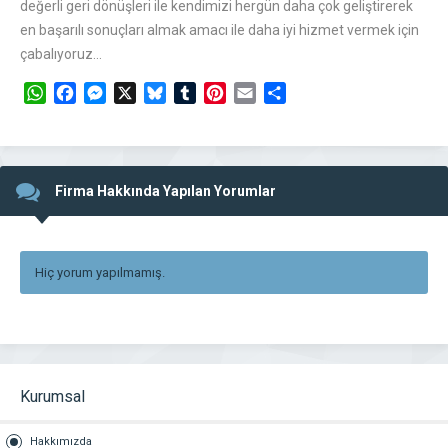
değerli geri dönüşleri ile kendimizi hergün daha çok geliştirerek
en başarılı sonuçları almak amacı ile daha iyi hizmet vermek için
çabalıyoruz…
WhatsApp
Facebook
Messenger
X
Bluesky
Tumblr
Pinterest
Email
Share
Firma Hakkında Yapılan Yorumlar
Hiç yorum yapılmamış.
Kurumsal
Hakkımızda