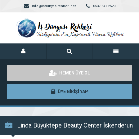
info@isdunyasirehberi.net
0537 341 2520
HEMEN ÜYE OL
ÜYE GİRİŞİ YAP
Linda Büyüktepe Beauty Center İskenderun