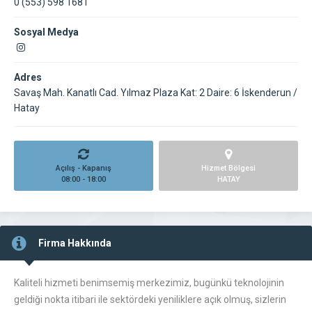
0 (553) 598 1681
Sosyal Medya
Adres
Savaş Mah. Kanatlı Cad. Yılmaz Plaza Kat: 2 Daire: 6 İskenderun /
Hatay
Açılış - Kapanış
Hizmet Bölgesi
08:00 - 18:00
HATAY
Firma Hakkında
Kaliteli hizmeti benimsemiş merkezimiz, bugünkü teknolojinin
geldiği nokta itibari ile sektördeki yeniliklere açık olmuş, sizlerin