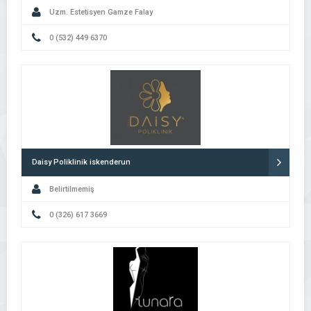
Uzm. Estetisyen Gamze Falay
0 (532) 449 6370
Daisy Poliklinik iskenderun
Belirtilmemiş
0 (326) 617 3669