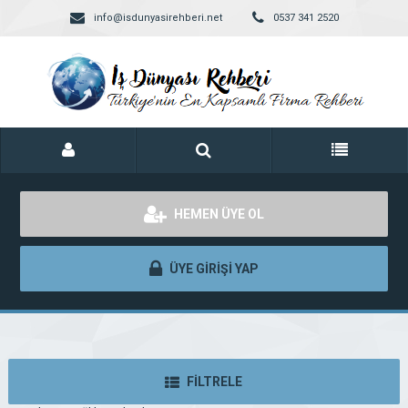
info@isdunyasirehberi.net
0537 341 2520
HEMEN ÜYE OL
ÜYE GİRİŞİ YAP
FİLTRELE