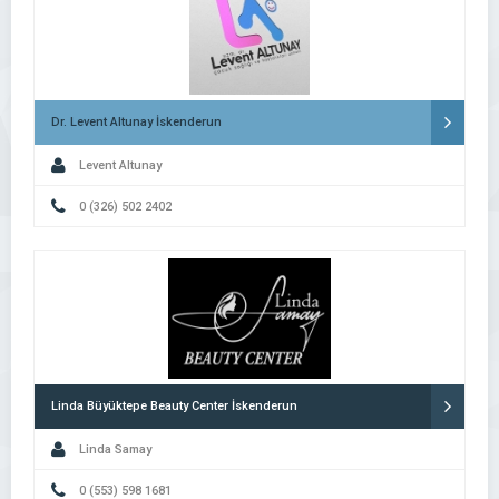
Dr. Levent Altunay İskenderun
Levent Altunay
0 (326) 502 2402
Linda Büyüktepe Beauty Center İskenderun
Linda Samay
0 (553) 598 1681