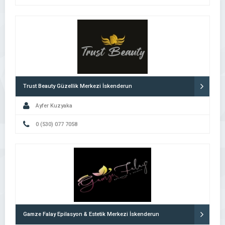
Trust Beauty Güzellik Merkezi İskenderun
Ayfer Kuzyaka
0 (530) 077 7058
Gamze Falay Epilasyon & Estetik Merkezi İskenderun