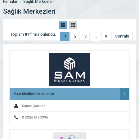
Firmalar
Sağlık Merkezleri
Sağlık Merkezleri
Toplam
87
firma bulundu.
1
2
3
…
9
Sonraki
Sam Medikal İskenderun
Samet Çamkes
0 (326) 618 3396