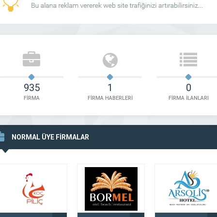
935
1
0
FİRMA
FİRMA HABERLERİ
FİRMA İLANLARI
NORMAL ÜYE FİRMALAR
ın Kuyumculuk Dörtyol
Eser Kuyumculuk Osmaniye