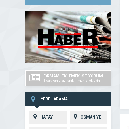
FİRMAMI EKLEMEK İSTİYORUM
5 dakikanızı ayırarak firmanızı ekleyin..
YEREL ARAMA
HATAY
OSMANİYE