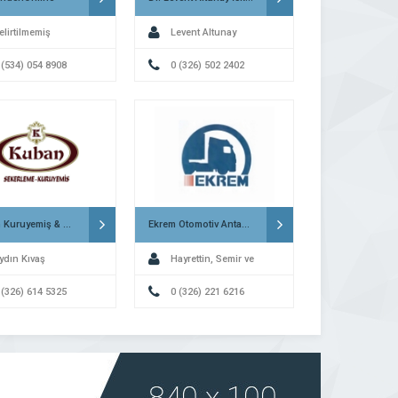
elirtilmemiş
Levent Altunay
 (534) 054 8908
0 (326) 502 2402
Kuban Kuruyemiş & Şekerleme İskenderun
Ekrem Otomotiv Antakya
ydın Kıvaş
Hayrettin, Semir ve
 (326) 614 5325
Ferhat Kondakçı
0 (326) 221 6216