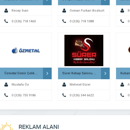
Recep İnan
Osman Furkan Bozkurt
B
0 (326) 718 1460
0 (326) 718 1088
0
Özmetal Demir Çelik ve Kömür Payas
Sürer Kebap Salonu Kırıkhan
Mustafa Öz
Mehmet Sürer
A
0 (326) 755 9186
0 (326) 344 6622
0