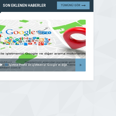
SON EKLENEN HABERLER
TÜMÜNÜ GÖR
İşletme Profili ile işletmenizi Google ve diğer arama motorlarında listeleyin..