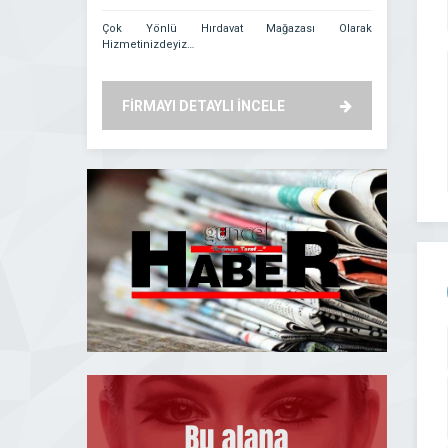
Çok Yönlü Hırdavat Mağazası Olarak
Aydın Kuyum
Hizmetinizdeyiz…
anlamında 
gururunu yaşa
müşteri memnu
bilinen firma
FİRMAYI DETAYLI İNCELE
FİRMAYI
prensibiyle yo
geliştirmiştir..