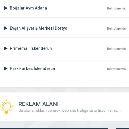
Boğalar Avm Adana
Belirtilmemiş
Evşan Alışveriş Merkezi Dörtyol
Belirtilmemiş
Primemall İskenderun
Belirtilmemiş
Park Forbes İskenderun
Belirtilmemiş