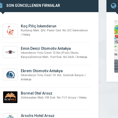
SON GÜNCELLENEN FİRMALAR
Koç Piliç İskenderun
Kurtuluş Mah. Şht. Pamir Cad. No:2/C İskenderun
/ Hatay
Emin Deniz Otomotiv Antakya
İskenderun Yolu Üzeri 13 Km.(Polis Okulu
Karşısı)Derince Mah. Yurt Sok. No:36/A / Antakya
Ekrem Otomotiv Antakya
İskenderun Yolu Üzeri 10. Km. Gümrük Karşısı /
Antakya
Bormel Otel Arsuz
Gökmeydan Mah.103 Sok. No:11/1 Arsuz / Hatay
Arsolis Hotel Arsuz