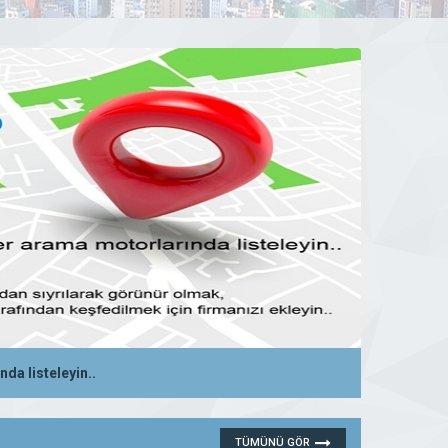
da listeleyin..
28 Ekim 2019 00:12
DEVAMINI GÖR
TÜMÜNÜ GÖR