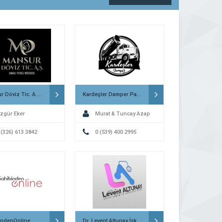
Mansur Döviz Tic. A.Ş. İskenderun
Kardeşler Damper Payas
zgür Eker
Murat & Tuncay Azap
 (326) 613 3842
0 (539) 400 2995
indenOnline
Dr. Levent Altunay İskenderun