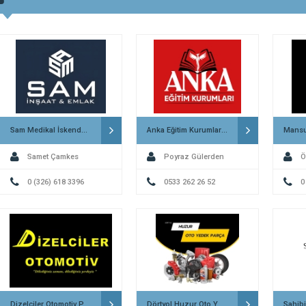
Sam Medikal İskenderun
Anka Eğitim Kurumları İskenderun
Samet Çamkes
Poyraz Gülerden
Ö
0 (326) 618 3396
0533 262 26 52
0
Dizelciler Otomotiv Payas
Dörtyol Huzur Oto Yedek Parça
Sahib