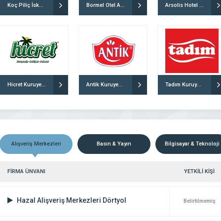
Koç Piliç İskenderun
Bormel Otel Arsuz
Arsolis Hotel Arsuz
culuk sektörde perakende satış
En yeni en trend ve en iyi fiyat garantili ürün
lider konumunda olmanın büyük
özel kampanyalar, özel tasarımlı takılar, özel gü
maktadır. Sektörde ciddiliği, yüksek
için mücevherler…
niyeti güvenirliği ve saygınlığı ile
 “mükemmel bir hizmet şirketi” olma
 DETAYLI İNCELE
FİRMAYI DETAYLI İNCELE
la çıkıp bu alanda kendisini sürekli
Hicret Kuruyemiş Kayseri
Antik Kuruyemiş İstanbul
Tadım Kuruyemiş Kocaeli
Alışveriş Merkezleri
Basın & Yayın
Bilgisayar & Teknoloji
FİRMA ÜNVANI
YETKİLİ KİŞİ
Hazal Alişveriş Merkezleri Dörtyol
Belirtilmemiş