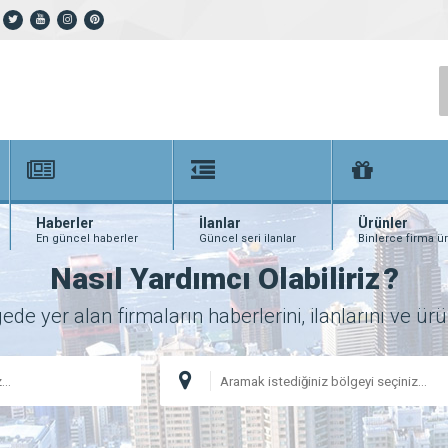
Haberler
İlanlar
Ürünler
En güncel haberler
Güncel seri ilanlar
Binlerce firma ü
Nasıl Yardımcı Olabiliriz
?
 yer alan firmaların haberlerini, ilanlarını ve ürünl