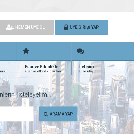
HEMEN ÜYE OL
ÜYE GİRİŞİ YAP
Fuar ve Etkinlikler
İletişim
rünü
Fuar ve etkinlik planları
Bize ulaşın
erini listeleyelim...
ARAMA YAP