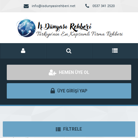
info@isdunyasirehberi.net
0537 341 2520
HEMEN ÜYE OL
ÜYE GİRİŞİ YAP
FİLTRELE