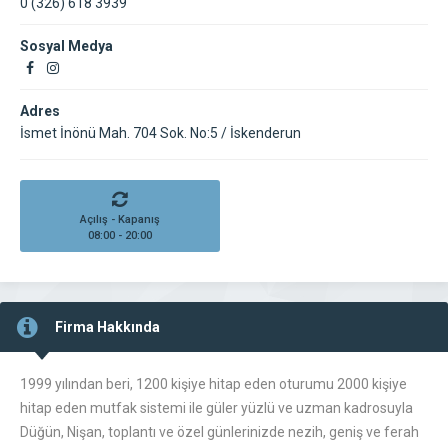
0 (326) 618 3939
Sosyal Medya
Adres
İsmet İnönü Mah. 704 Sok. No:5 / İskenderun
Açılış - Kapanış
08:00 - 20:00
Firma Hakkında
1999 yılından beri, 1200 kişiye hitap eden oturumu 2000 kişiye
hitap eden mutfak sistemi ile güler yüzlü ve uzman kadrosuyla
Düğün, Nişan, toplantı ve özel günlerinizde nezih, geniş ve ferah