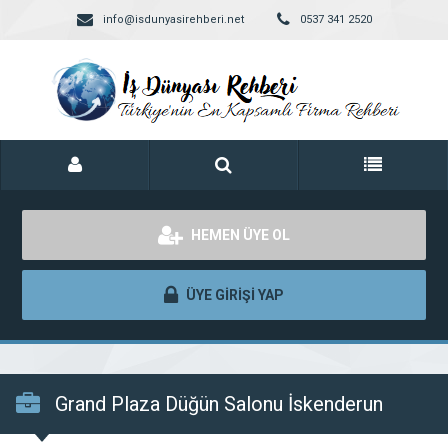
info@isdunyasirehberi.net
0537 341 2520
HEMEN ÜYE OL
ÜYE GİRİŞİ YAP
Grand Plaza Düğün Salonu İskenderun