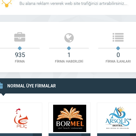
935
1
0
FİRMA
FİRMA HABERLERİ
FİRMA İLANLARI
NORMAL ÜYE FİRMALAR
ın Kuyumculuk Dörtyol
Eser Kuyumculuk Osmaniye