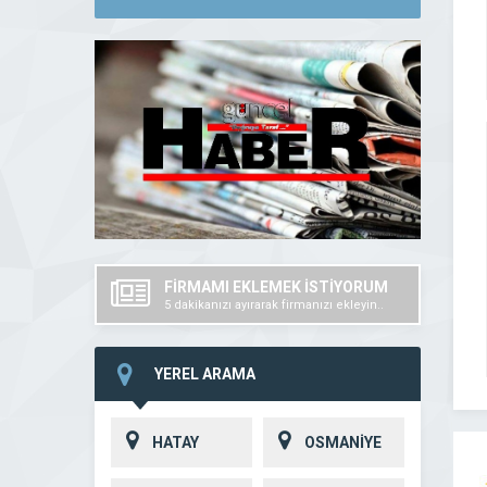
FİRMAMI EKLEMEK İSTİYORUM
5 dakikanızı ayırarak firmanızı ekleyin..
YEREL ARAMA
HATAY
OSMANİYE