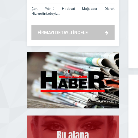
Çok Yönlü Hırdavat Mağazası Olarak
Aydın Kuyum
Hizmetinizdeyiz…
anlamında 
gururunu yaşa
müşteri memnu
bilinen firma
FİRMAYI DETAYLI İNCELE
FİRMAYI
prensibiyle yo
geliştirmiştir..