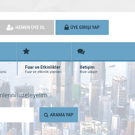
HEMEN ÜYE OL
ÜYE GİRİŞİ YAP
Fuar ve Etkinlikler
İletişim
rünü
Fuar ve etkinlik planları
Bize ulaşın
erini listeleyelim...
ARAMA YAP