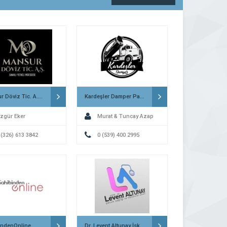
Mansur Döviz Tic. A.Ş. İskenderun
Kardeşler Damper Payas
zgür Eker
Murat & Tuncay Azap
 (326) 613 3842
0 (539) 400 2995
indenOnline
Dr. Levent Altunay İskenderun