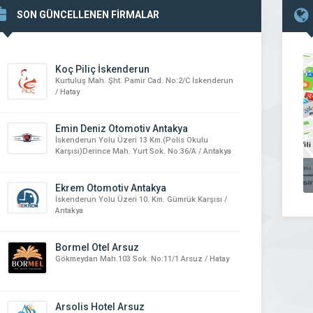
SON GÜNCELLENEN FİRMALAR
Koç Piliç İskenderun
Kurtuluş Mah. Şht. Pamir Cad. No:2/C İskenderun
/ Hatay
Emin Deniz Otomotiv Antakya
İskenderun Yolu Üzeri 13 Km.(Polis Okulu
Karşısı)Derince Mah. Yurt Sok. No:36/A / Antakya
Ekrem Otomotiv Antakya
İskenderun Yolu Üzeri 10. Km. Gümrük Karşısı /
Antakya
Bormel Otel Arsuz
Gökmeydan Mah.103 Sok. No:11/1 Arsuz / Hatay
Arsolis Hotel Arsuz