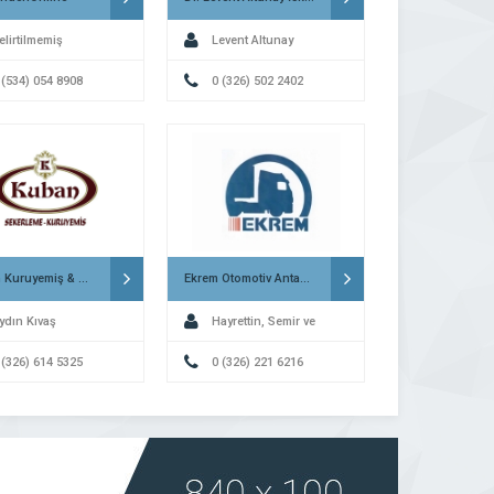
elirtilmemiş
Levent Altunay
 (534) 054 8908
0 (326) 502 2402
Kuban Kuruyemiş & Şekerleme İskenderun
Ekrem Otomotiv Antakya
ydın Kıvaş
Hayrettin, Semir ve
 (326) 614 5325
Ferhat Kondakçı
0 (326) 221 6216