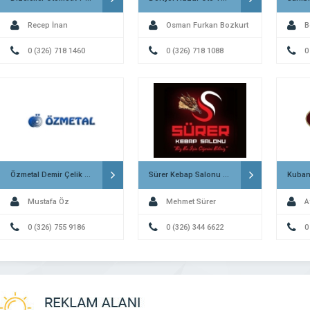
Recep İnan
Osman Furkan Bozkurt
B
0 (326) 718 1460
0 (326) 718 1088
0
Özmetal Demir Çelik ve Kömür Payas
Sürer Kebap Salonu Kırıkhan
Mustafa Öz
Mehmet Sürer
A
0 (326) 755 9186
0 (326) 344 6622
0