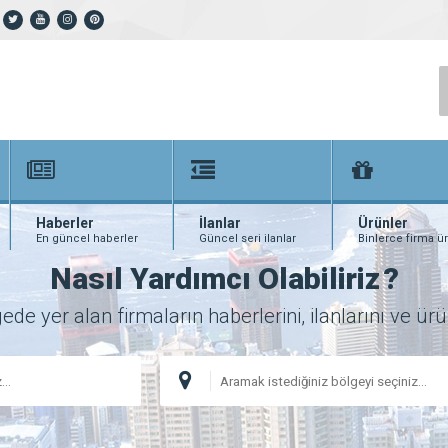
Haberler
İlanlar
Ürünler
En güncel haberler
Güncel seri ilanlar
Binlerce firma ü
Nasıl Yardımcı Olabiliriz
?
 yer alan firmaların haberlerini, ilanlarını ve ürünl