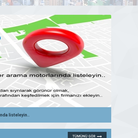
da listeleyin..
28 Ekim 2019 00:12
DEVAMINI GÖR
TÜMÜNÜ GÖR