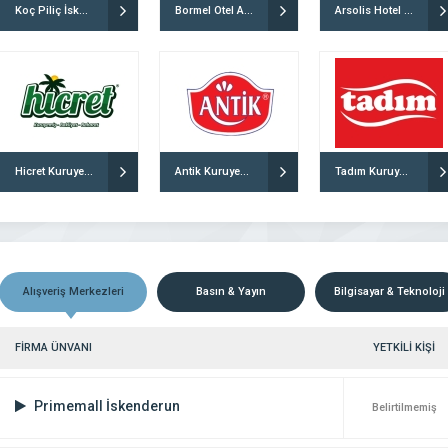
Koç Piliç İskenderun
Bormel Otel Arsuz
Arsolis Hotel Arsuz
culuk sektörde perakende satış
En yeni en trend ve en iyi fiyat garantili ürün
lider konumunda olmanın büyük
özel kampanyalar, özel tasarımlı takılar, özel gü
maktadır. Sektörde ciddiliği, yüksek
için mücevherler…
niyeti güvenirliği ve saygınlığı ile
 “mükemmel bir hizmet şirketi” olma
 DETAYLI İNCELE
FİRMAYI DETAYLI İNCELE
la çıkıp bu alanda kendisini sürekli
Hicret Kuruyemiş Kayseri
Antik Kuruyemiş İstanbul
Tadım Kuruyemiş Kocaeli
Alışveriş Merkezleri
Basın & Yayın
Bilgisayar & Teknoloji
FİRMA ÜNVANI
YETKİLİ KİŞİ
Primemall İskenderun
Belirtilmemiş