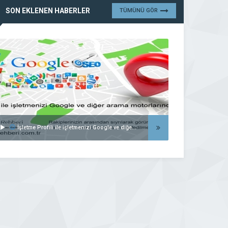
SON EKLENEN HABERLER
TÜMÜNÜ GÖR
İşletme Profili ile işletmenizi Google ve diğer arama motorlarında listeleyin..