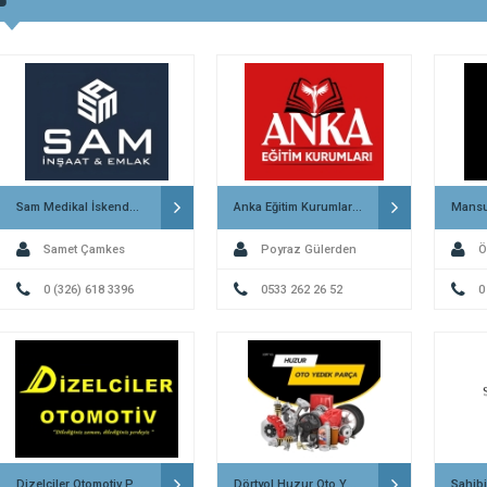
Sam Medikal İskenderun
Anka Eğitim Kurumları İskenderun
Samet Çamkes
Poyraz Gülerden
Ö
0 (326) 618 3396
0533 262 26 52
0
Dizelciler Otomotiv Payas
Dörtyol Huzur Oto Yedek Parça
Sahib