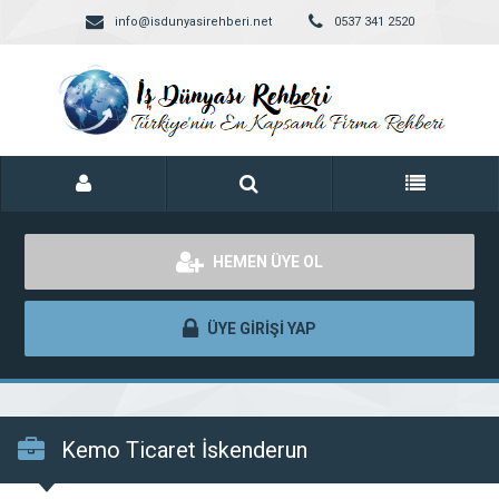
info@isdunyasirehberi.net
0537 341 2520
HEMEN ÜYE OL
ÜYE GİRİŞİ YAP
Kemo Ticaret İskenderun