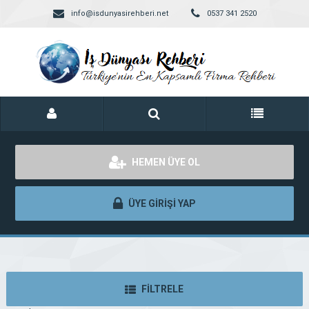
info@isdunyasirehberi.net
0537 341 2520
HEMEN ÜYE OL
ÜYE GİRİŞİ YAP
FİLTRELE