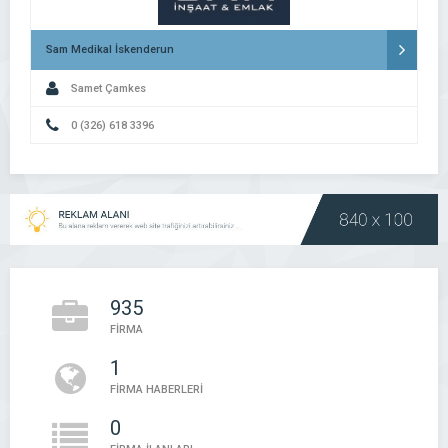
Sam Medikal İskenderun
Samet Çamkes
0 (326) 618 3396
935
FİRMA
1
FİRMA HABERLERİ
0