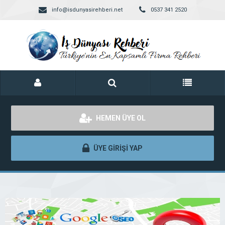
info@isdunyasirehberi.net
0537 341 2520
HEMEN ÜYE OL
ÜYE GİRİŞİ YAP