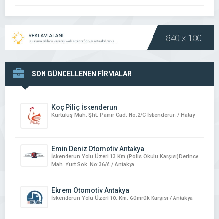
SON GÜNCELLENEN FİRMALAR
Koç Piliç İskenderun
Kurtuluş Mah. Şht. Pamir Cad. No:2/C İskenderun / Hatay
Emin Deniz Otomotiv Antakya
İskenderun Yolu Üzeri 13 Km.(Polis Okulu Karşısı)Derince
Mah. Yurt Sok. No:36/A / Antakya
Ekrem Otomotiv Antakya
İskenderun Yolu Üzeri 10. Km. Gümrük Karşısı / Antakya