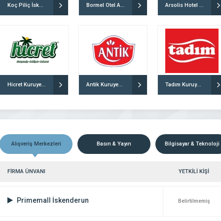
Koç Piliç İskenderun
Bormel Otel Arsuz
Arsolis Hotel Arsuz
culuk sektörde perakende satış
En yeni en trend ve en iyi fiyat garantili ürün
lider konumunda olmanın büyük
özel kampanyalar, özel tasarımlı takılar, özel gü
maktadır. Sektörde ciddiliği, yüksek
için mücevherler…
niyeti güvenirliği ve saygınlığı ile
 “mükemmel bir hizmet şirketi” olma
 DETAYLI İNCELE
FİRMAYI DETAYLI İNCELE
la çıkıp bu alanda kendisini sürekli
Hicret Kuruyemiş Kayseri
Antik Kuruyemiş İstanbul
Tadım Kuruyemiş Kocaeli
Alışveriş Merkezleri
Basın & Yayın
Bilgisayar & Teknoloji
FİRMA ÜNVANI
YETKİLİ KİŞİ
Primemall İskenderun
Belirtilmemiş