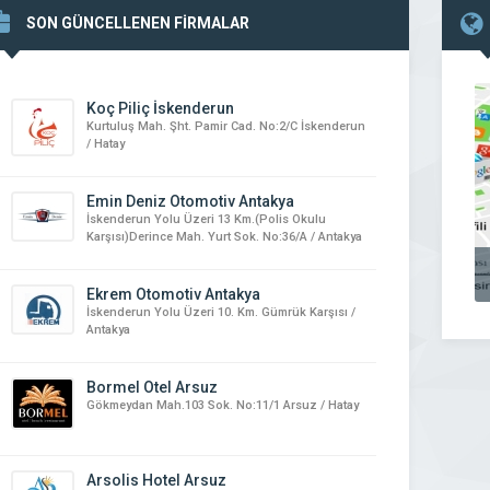
SON GÜNCELLENEN FİRMALAR
Koç Piliç İskenderun
Kurtuluş Mah. Şht. Pamir Cad. No:2/C İskenderun
/ Hatay
Emin Deniz Otomotiv Antakya
İskenderun Yolu Üzeri 13 Km.(Polis Okulu
Karşısı)Derince Mah. Yurt Sok. No:36/A / Antakya
Ekrem Otomotiv Antakya
İskenderun Yolu Üzeri 10. Km. Gümrük Karşısı /
Antakya
Bormel Otel Arsuz
Gökmeydan Mah.103 Sok. No:11/1 Arsuz / Hatay
Arsolis Hotel Arsuz