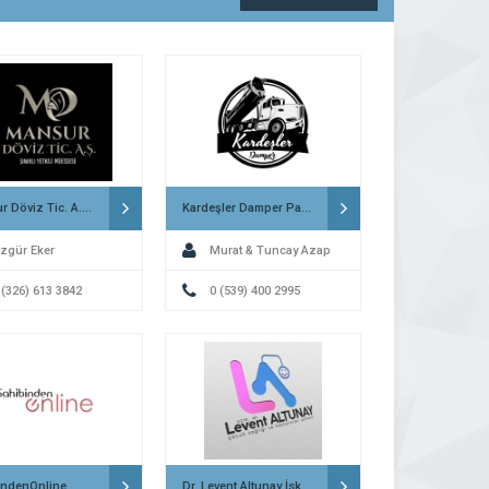
Mansur Döviz Tic. A.Ş. İskenderun
Kardeşler Damper Payas
zgür Eker
Murat & Tuncay Azap
 (326) 613 3842
0 (539) 400 2995
indenOnline
Dr. Levent Altunay İskenderun