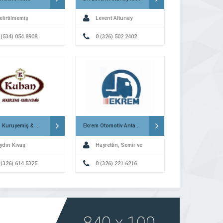
elirtilmemiş
Levent Altunay
 (534) 054 8908
0 (326) 502 2402
Kuban Kuruyemiş & Şekerleme İskenderun
Ekrem Otomotiv Antakya
ydın Kıvaş
Hayrettin, Semir ve
 (326) 614 5325
Ferhat Kondakçı
0 (326) 221 6216