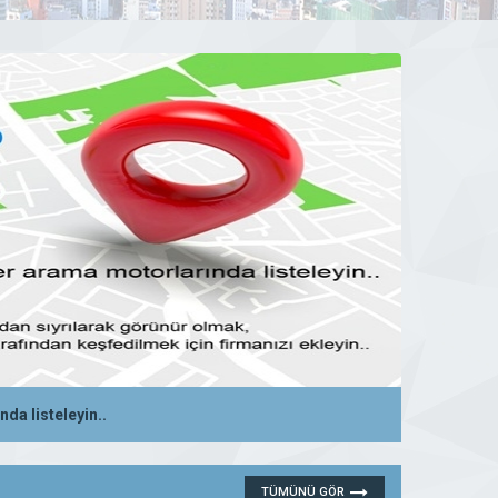
da listeleyin..
28 Ekim 2019 00:12
DEVAMINI GÖR
TÜMÜNÜ GÖR