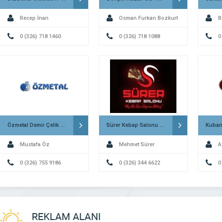
Recep İnan
Osman Furkan Bozkurt
B
0 (326) 718 1460
0 (326) 718 1088
0
Özmetal Demir Çelik ve Kömür Payas
Sürer Kebap Salonu Kırıkhan
Mustafa Öz
Mehmet Sürer
A
0 (326) 755 9186
0 (326) 344 6622
0