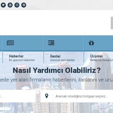
Haberler
İlanlar
Ürünler
En güncel haberler
Güncel seri ilanlar
Binlerce firma ü
Nasıl Yardımcı Olabiliriz
?
 yer alan firmaların haberlerini, ilanlarını ve ürünl