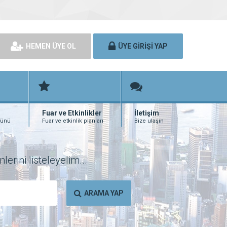
HEMEN ÜYE OL
ÜYE GİRİŞİ YAP
Fuar ve Etkinlikler
İletişim
rünü
Fuar ve etkinlik planları
Bize ulaşın
erini listeleyelim...
ARAMA YAP