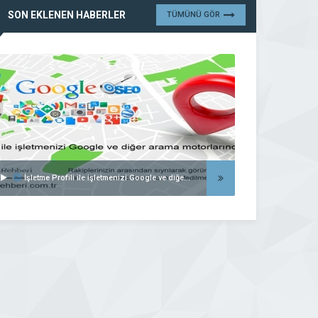
SON EKLENEN HABERLER
TÜMÜNÜ GÖR
İşletme Profili ile işletmenizi Google ve diğer arama motorlarında listeleyin..