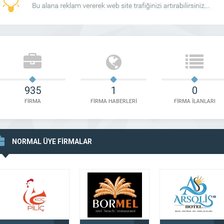
935
1
0
FİRMA
FİRMA HABERLERİ
FİRMA İLANLARI
NORMAL ÜYE FİRMALAR
ın Kuyumculuk Dörtyol
Eser Kuyumculuk Osmaniye