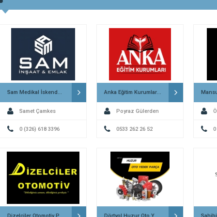
Sam Medikal İskenderun
Anka Eğitim Kurumları İskenderun
Samet Çamkes
Poyraz Gülerden
Ö
0 (326) 618 3396
0533 262 26 52
0
Dizelciler Otomotiv Payas
Dörtyol Huzur Oto Yedek Parça
Sahib