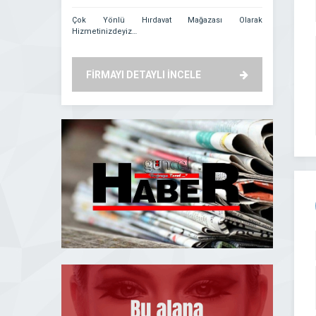
Çok Yönlü Hırdavat Mağazası Olarak
Aydın Kuyum
Hizmetinizdeyiz…
anlamında 
gururunu yaşa
müşteri memnu
bilinen firma
FİRMAYI DETAYLI İNCELE
FİRMAYI
prensibiyle yo
geliştirmiştir..