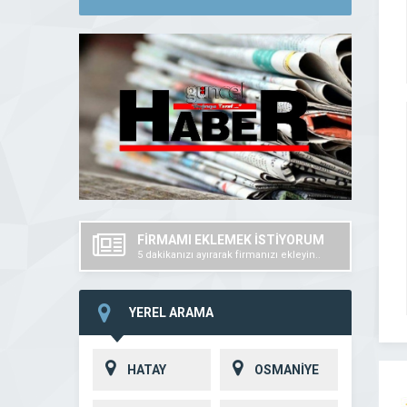
FİRMAMI EKLEMEK İSTİYORUM
5 dakikanızı ayırarak firmanızı ekleyin..
YEREL ARAMA
HATAY
OSMANİYE