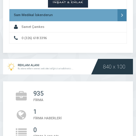
Sam Medikal İskenderun
Samet Çamkes
0 (326) 618 3396
935
FİRMA
1
FİRMA HABERLERİ
0