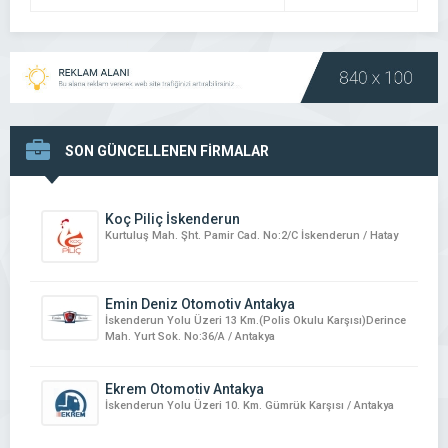
SON GÜNCELLENEN FİRMALAR
Koç Piliç İskenderun
Kurtuluş Mah. Şht. Pamir Cad. No:2/C İskenderun / Hatay
Emin Deniz Otomotiv Antakya
İskenderun Yolu Üzeri 13 Km.(Polis Okulu Karşısı)Derince
Mah. Yurt Sok. No:36/A / Antakya
Ekrem Otomotiv Antakya
İskenderun Yolu Üzeri 10. Km. Gümrük Karşısı / Antakya