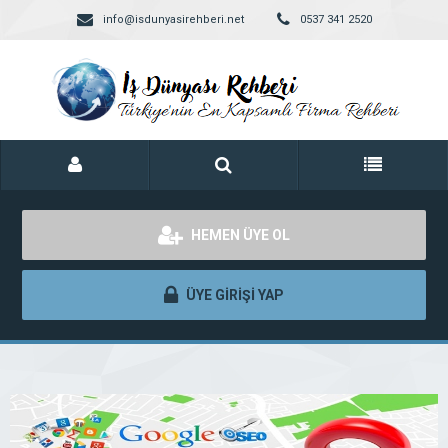
info@isdunyasirehberi.net
0537 341 2520
HEMEN ÜYE OL
ÜYE GİRİŞİ YAP