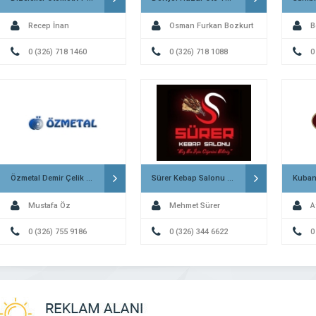
Recep İnan
Osman Furkan Bozkurt
B
0 (326) 718 1460
0 (326) 718 1088
0
Özmetal Demir Çelik ve Kömür Payas
Sürer Kebap Salonu Kırıkhan
Mustafa Öz
Mehmet Sürer
A
0 (326) 755 9186
0 (326) 344 6622
0