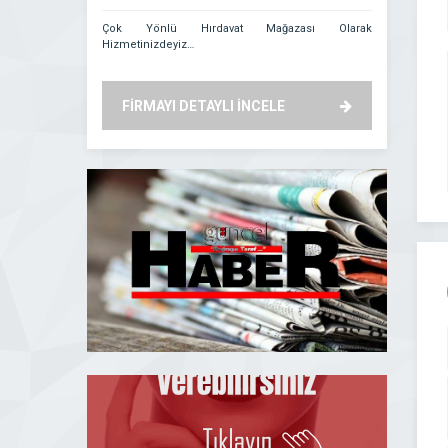
Çok Yönlü Hırdavat Mağazası Olarak
Aydın Kuyum
Hizmetinizdeyiz…
anlamında 
gururunu yaşa
müşteri memnu
bilinen firma
FİRMAYI DETAYLI İNCELE
FİRMAYI
prensibiyle yo
geliştirmiştir..