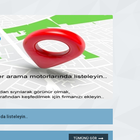
da listeleyin..
28 Ekim 2019 00:12
DEVAMINI GÖR
TÜMÜNÜ GÖR