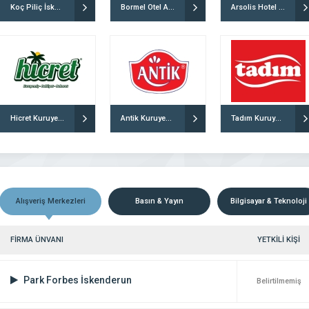
Koç Piliç İskenderun
Bormel Otel Arsuz
Arsolis Hotel Arsuz
culuk sektörde perakende satış
En yeni en trend ve en iyi fiyat garantili ürün
lider konumunda olmanın büyük
özel kampanyalar, özel tasarımlı takılar, özel gü
maktadır. Sektörde ciddiliği, yüksek
için mücevherler…
niyeti güvenirliği ve saygınlığı ile
 “mükemmel bir hizmet şirketi” olma
 DETAYLI İNCELE
FİRMAYI DETAYLI İNCELE
la çıkıp bu alanda kendisini sürekli
Hicret Kuruyemiş Kayseri
Antik Kuruyemiş İstanbul
Tadım Kuruyemiş Kocaeli
Alışveriş Merkezleri
Basın & Yayın
Bilgisayar & Teknoloji
FİRMA ÜNVANI
YETKİLİ KİŞİ
Park Forbes İskenderun
Belirtilmemiş