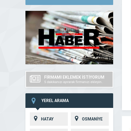
FİRMAMI EKLEMEK İSTİYORUM
5 dakikanızı ayırarak firmanızı ekleyin..
YEREL ARAMA
HATAY
OSMANİYE