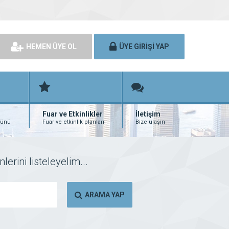
HEMEN ÜYE OL
ÜYE GİRİŞİ YAP
Fuar ve Etkinlikler
İletişim
rünü
Fuar ve etkinlik planları
Bize ulaşın
erini listeleyelim...
ARAMA YAP