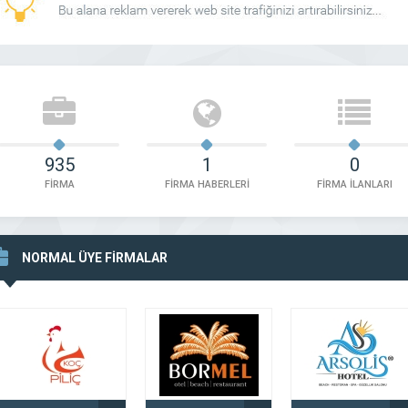
935
1
0
FİRMA
FİRMA HABERLERİ
FİRMA İLANLARI
NORMAL ÜYE FİRMALAR
ın Kuyumculuk Dörtyol
Eser Kuyumculuk Osmaniye