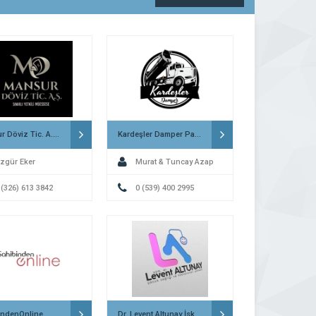
Mansur Döviz Tic. A.Ş. İskenderun
Kardeşler Damper Payas
zgür Eker
Murat & Tuncay Azap
 (326) 613 3842
0 (539) 400 2995
indenOnline
Dr. Levent Altunay İskenderun