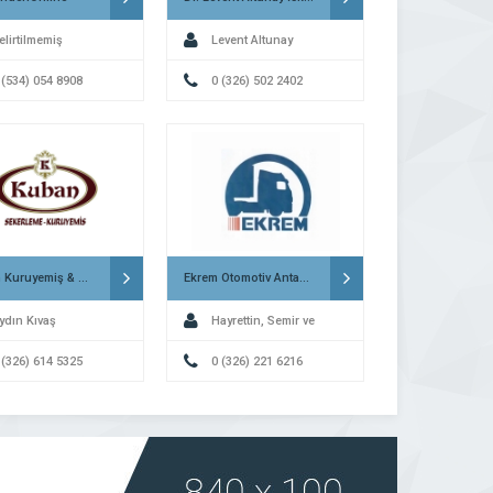
elirtilmemiş
Levent Altunay
 (534) 054 8908
0 (326) 502 2402
Kuban Kuruyemiş & Şekerleme İskenderun
Ekrem Otomotiv Antakya
ydın Kıvaş
Hayrettin, Semir ve
 (326) 614 5325
Ferhat Kondakçı
0 (326) 221 6216