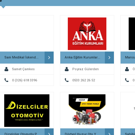
Sam Medikal İskenderun
Anka Eğitim Kurumları İskenderun
Samet Çamkes
Poyraz Gülerden
Ö
0 (326) 618 3396
0533 262 26 52
0
Dizelciler Otomotiv Payas
Dörtyol Huzur Oto Yedek Parça
Sahib