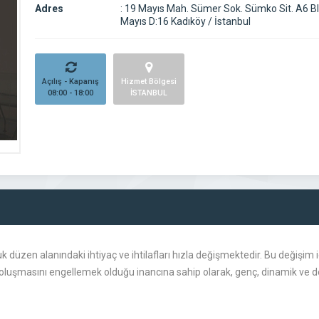
Adres
:
19 Mayıs Mah. Sümer Sok. Sümko Sit. A6 Bl
Mayıs D:16 Kadıköy / İstanbul
Açılış - Kapanış
Hizmet Bölgesi
08:00 - 18:00
İSTANBUL
 düzen alanındaki ihtiyaç ve ihtilafları hızla değişmektedir. Bu değişim
rın oluşmasını engellemek olduğu inancına sahip olarak, genç, dinamik ve