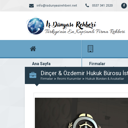
info@isdunyasirehberi.net
0537 341 2520
Ana Sayfa
Firmalar
Firma rehberi ana sayfanız
Yüzlerce kayıtlı firma
Dinçer & Özdemir Hukuk Bürosu İs
Firmalar
Resmi Kurumlar
Hukuk Büroları & Avukatlar