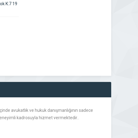
ok K:7 19
 içinde avukatlık ve hukuk danışmanlığının sadece
 deneyimli kadrosuyla hizmet vermektedir..