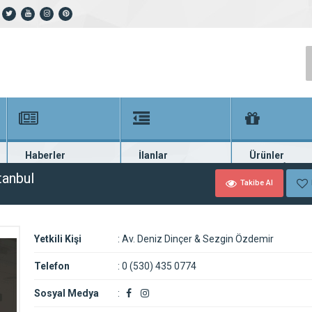
Haberler
İlanlar
Ürünler
En güncel haberler
Güncel seri ilanlar
Binlerce firma ü
tanbul
Takibe Al
Yetkili Kişi
:
Av. Deniz Dinçer & Sezgin Özdemir
Telefon
:
0 (530) 435 0774
Sosyal Medya
: