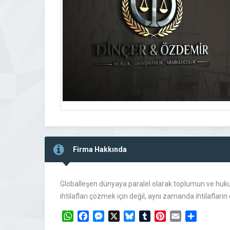
Firma Hakkında
Globalleşen dünyaya paralel olarak toplumun ve hukuk
ihtilafları çözmek için değil, aynı zamanda ihtilafla
WhatsApp
Facebook
Messenger
X
Bluesky
Tumblr
Pinterest
Email
Share