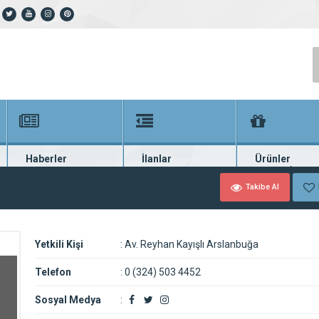
Haberler
İlanlar
Ürünler
En güncel haberler
Güncel seri ilanlar
Binlerce firma ü
Takibe Al
Yetkili Kişi
:
Av. Reyhan Kayışlı Arslanbuğa
Telefon
:
0 (324) 503 4452
Sosyal Medya
: