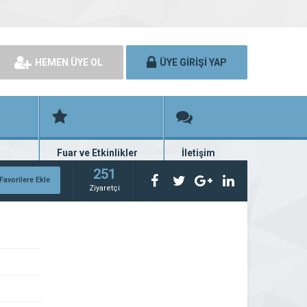
HEMEN ÜYE OL
ÜYE GİRİŞİ YAP
Fuar ve Etkinlikler
İletişim
rünü
Fuar ve etkinlik planları
Bize ulaşın
251
Favorilere Ekle
Ziyaretçi