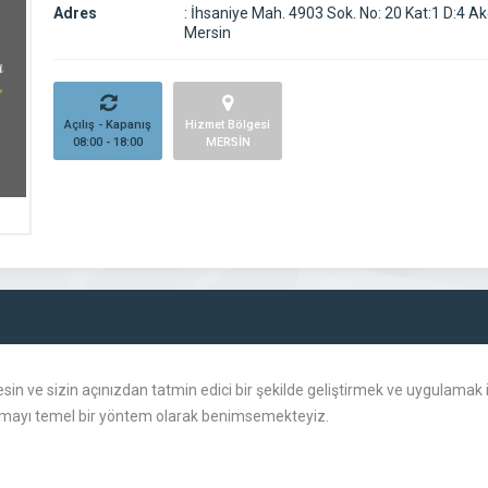
Adres
:
İhsaniye Mah. 4903 Sok. No: 20 Kat:1 D:4 Ak
Mersin
Açılış - Kapanış
Hizmet Bölgesi
08:00 - 18:00
MERSİN
esin ve sizin açınızdan tatmin edici bir şekilde geliştirmek ve uygulamak içi
lışmayı temel bir yöntem olarak benimsemekteyiz.