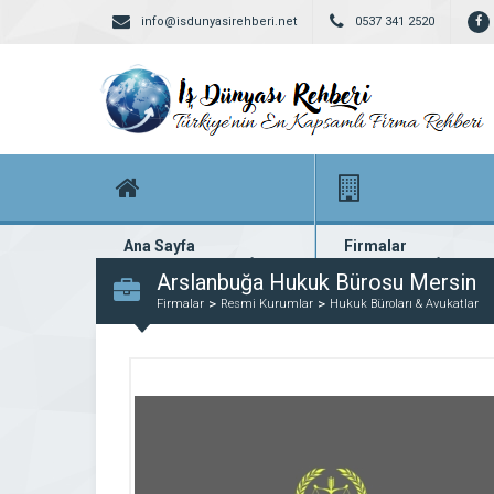
info@isdunyasirehberi.net
0537 341 2520
Ana Sayfa
Firmalar
Firma rehberi ana sayfanız
Yüzlerce kayıtlı firma
Arslanbuğa Hukuk Bürosu Mersin
Firmalar
Resmi Kurumlar
Hukuk Büroları & Avukatlar