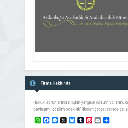
Firma Hakkında
Hukuki sorunlarınıza ilişkin yargısal çözüm yollarını, k
paylaşımı, çözüm odaklılık” ilkeleri çerçevesinde ça
WhatsApp
Facebook
Messenger
X
Bluesky
Tumblr
Pinterest
Email
Share