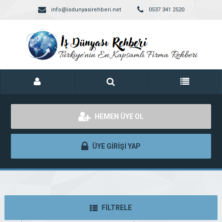
info@isdunyasirehberi.net
0537 341 2520
HEMEN ÜYE OL
ÜYE GİRİŞİ YAP
FİLTRELE