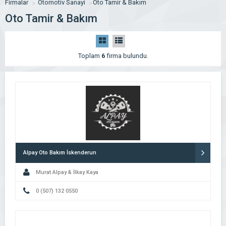
Firmalar
Otomotiv Sanayi
Oto Tamir & Bakım
Oto Tamir & Bakım
Toplam
6
firma bulundu.
Alpay Oto Bakım İskenderun
Murat Alpay & İlkay Kaya
0 (507) 132 0550