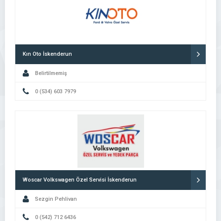
Kın Oto İskenderun
Belirtilmemiş
0 (534) 603 7979
Woscar Volkswagen Özel Servisi İskenderun
Sezgin Pehlivan
0 (542) 712 6436