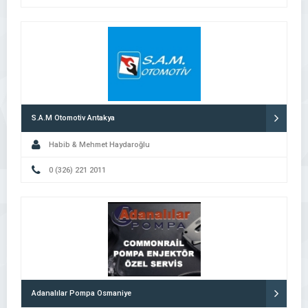
S.A.M Otomotiv Antakya
Habib & Mehmet Haydaroğlu
0 (326) 221 2011
Adanalılar Pompa Osmaniye