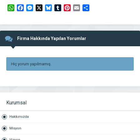
WhatsApp
Facebook
Messenger
X
Bluesky
Tumblr
Pinterest
Email
Share
Firma Hakkında Yapılan Yorumlar
Hiç yorum yapılmamış.
Kurumsal
Hakkımızda
Misyon
Vizyon