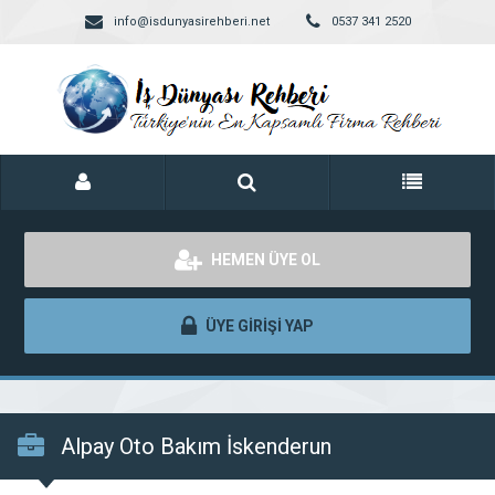
info@isdunyasirehberi.net
0537 341 2520
HEMEN ÜYE OL
ÜYE GİRİŞİ YAP
Alpay Oto Bakım İskenderun