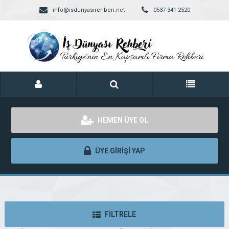
info@isdunyasirehberi.net
0537 341 2520
HEMEN ÜYE OL
ÜYE GİRİŞİ YAP
FİLTRELE