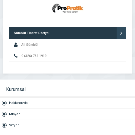
Sümbül Ticaret Dörtyol
Ali Sümbül
0 (326) 734 1919
Kurumsal
Hakkımızda
Misyon
Vizyon