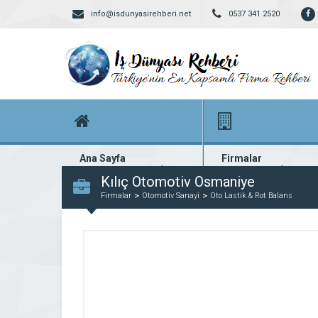
info@isdunyasirehberi.net
0537 341 2520
Ana Sayfa
Firmalar
Firma rehberi ana sayfanız
Yüzlerce kayıtlı firma
Kılıç Otomotiv Osmaniye
Firmalar
Otomotiv Sanayi
Oto Lastik & Rot Balans