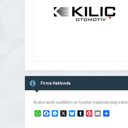
Firma Hakkında
Araba lastik özellikleri ve fiyatları hakkında bilgi edi
WhatsApp
Facebook
Messenger
X
Bluesky
Tumblr
Pinterest
Email
Share