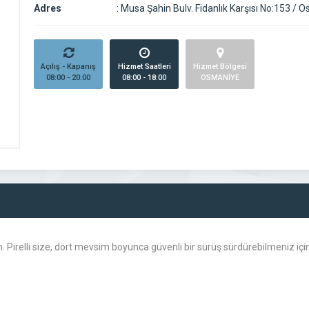
Adres
:
Musa Şahin Bulv. Fidanlık Karşısı No:153 / 
Açılış - Kapanış
Hizmet Saatleri
Hizmet Bölgesi
08:00 - 20:00
08:00 - 18:00
OSMANİYE
nin. Pirelli size, dört mevsim boyunca güvenli bir sürüş sürdürebilmeniz için,