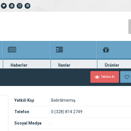
Haberler
İlanlar
Ürünler
En güncel haberler
Güncel seri ilanlar
Binlerce firma ü
Takibe Al
Yetkili Kişi
:
Belirtilmemiş
Telefon
:
0 (328) 814 2749
Sosyal Medya
: