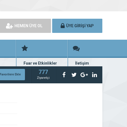
HEMEN ÜYE OL
ÜYE GİRİŞİ YAP
Fuar ve Etkinlikler
İletişim
rünü
Fuar ve etkinlik planları
Bize ulaşın
777
Favorilere Ekle
Ziyaretçi