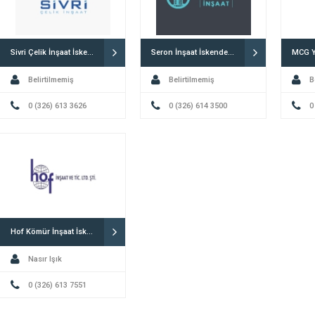
Sivri Çelik İnşaat İskenderun
Seron İnşaat İskenderun
Belirtilmemiş
Belirtilmemiş
B
0 (326) 613 3626
0 (326) 614 3500
0
Hof Kömür İnşaat İskenderun
Nasır Işık
0 (326) 613 7551