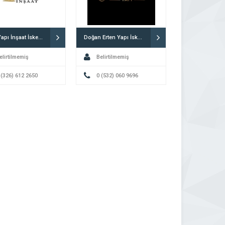
MCG Yapı İnşaat İskenderun
Doğan Erten Yapı İskenderun
elirtilmemiş
Belirtilmemiş
 (326) 612 2650
0 (532) 060 9696