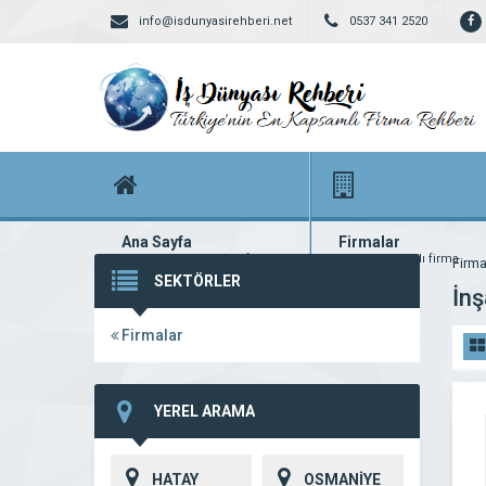
info@isdunyasirehberi.net
0537 341 2520
Ana Sayfa
Firmalar
Firma rehberi ana sayfanız
Yüzlerce kayıtlı firma
Firma
SEKTÖRLER
İnş
Firmalar
YEREL ARAMA
HATAY
OSMANİYE