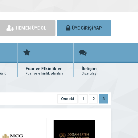
HEMEN ÜYE OL
ÜYE GİRİŞİ YAP
Fuar ve Etkinlikler
İletişim
rünü
Fuar ve etkinlik planları
Bize ulaşın
Önceki
1
2
3