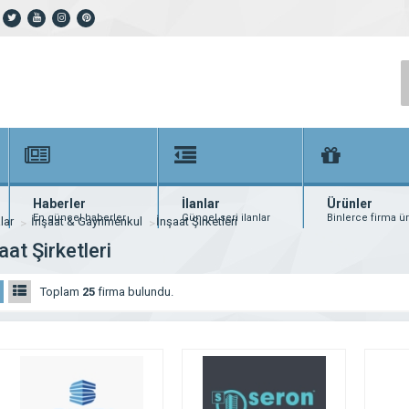
Haberler
İlanlar
Ürünler
En güncel haberler
Güncel seri ilanlar
Binlerce firma ü
lar
İnşaat & Gayrimenkul
İnşaat Şirketleri
aat Şirketleri
Toplam
25
firma bulundu.