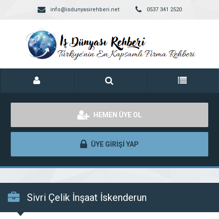
info@isdunyasirehberi.net
0537 341 2520
HEMEN ÜYE OL
ÜYE GİRİŞİ YAP
Sivri Çelik İnşaat İskenderun