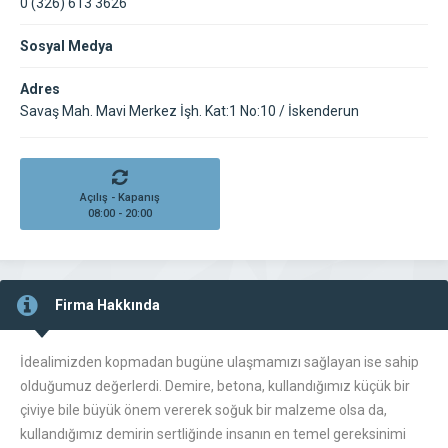
0 (326) 613 3626
Sosyal Medya
Adres
Savaş Mah. Mavi Merkez İşh. Kat:1 No:10 / İskenderun
Açılış - Kapanış
08:00 - 20:00
Firma Hakkında
İdealimizden kopmadan bugüne ulaşmamızı sağlayan ise sahip
olduğumuz değerlerdi. Demire, betona, kullandığımız küçük bir
çiviye bile büyük önem vererek soğuk bir malzeme olsa da,
kullandığımız demirin sertliğinde insanın en temel gereksinimi