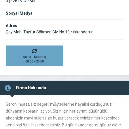
0 (326) 614 3500
Sosyal Medya
Adres
Çay Mah. Tayfur Sökmen Blv. No:19 / İskenderun
Açılış - Kapanış
08:00 - 20:00
Firma Hakkında
Seron İnşaat, siz değerli müşterilerine hayalini kurduğunuz
dünyanın kapılarını açıyor. Sizin için her ayrıntı düşünüldü,
akdenizin mavi suları size huzur verecek evinizin her köşesinde
kendinizi özel hissedeceksiniz. Bu güne kadar gördüğünüz diğer