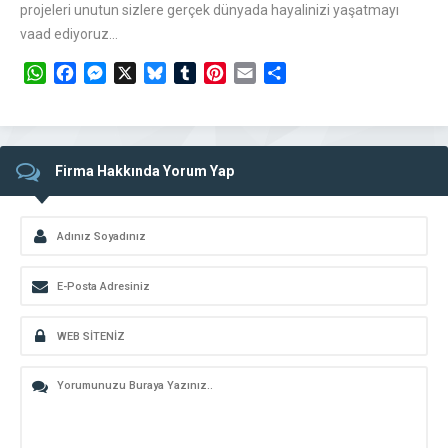
projeleri unutun sizlere gerçek dünyada hayalinizi yaşatmayı
vaad ediyoruz…
WhatsApp
Facebook
Messenger
X
Bluesky
Tumblr
Pinterest
Email
Share
Firma Hakkında Yorum Yap