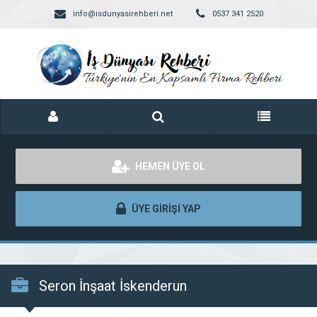
info@isdunyasirehberi.net
0537 341 2520
HEMEN ÜYE OL
ÜYE GİRİŞİ YAP
Seron İnşaat İskenderun