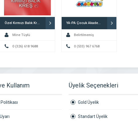
Özel Kırmızı Balık Kreş İskenderun
YA-PA Çocuk Akademisi İskenderun
Mine Tüylü
Belirtilmemiş
0 (326) 618 9688
0 (533) 967 6768
 ve Kullanım
Üyelik Seçenekleri
Politikası
Gold Üyelik
Uyarı
Standart Üyelik