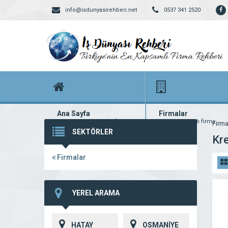
info@isdunyasirehberi.net
0537 341 2520
Ana Sayfa
Firmalar
Firma rehberi ana sayfanız
Yüzlerce kayıtlı firma
Firma
SEKTÖRLER
Kr
Firmalar
YEREL ARAMA
HATAY
OSMANİYE