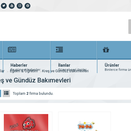
Haberler
İlanlar
Ürünler
En güncel haberler
Güncel seri ilanlar
Binlerce firma ü
lar
Eğitim & Öğretim
Kreş ve Gündüz Bakımevleri
eş ve Gündüz Bakımevleri
Toplam
2
firma bulundu.