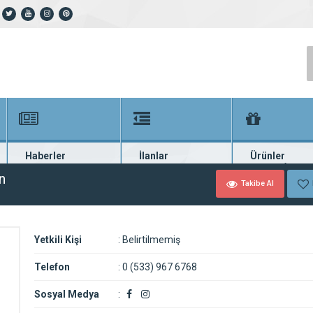
Haberler
İlanlar
Ürünler
En güncel haberler
Güncel seri ilanlar
Binlerce firma ü
n
Takibe Al
Yetkili Kişi
:
Belirtilmemiş
Telefon
:
0 (533) 967 6768
Sosyal Medya
: