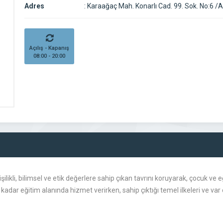
Adres
:
Karaağaç Mah. Konarlı Cad. 99. Sok. No:6 /
Açılış - Kapanış
08:00 - 20:00
ilikli, bilimsel ve etik değerlere sahip çıkan tavrını koruyarak, çocuk ve 
adar eğitim alanında hizmet verirken, sahip çıktığı temel ilkeleri ve va