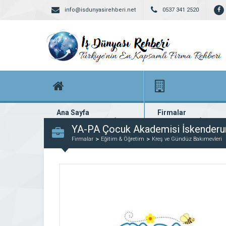
info@isdunyasirehberi.net
0537 341 2520
Ana Sayfa
Firmalar
Firma rehberi ana sayfanız
Yüzlerce kayıtlı firma
YA-PA Çocuk Akademisi İskenderu
Firmalar
Eğitim & Öğretim
Kreş ve Gündüz Bakımevleri