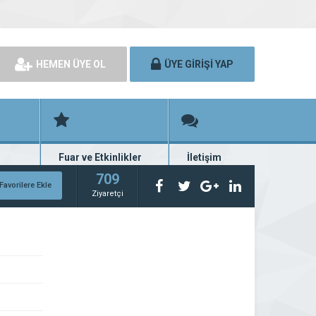
HEMEN ÜYE OL
ÜYE GİRİŞİ YAP
Fuar ve Etkinlikler
İletişim
rünü
Fuar ve etkinlik planları
Bize ulaşın
709
Favorilere Ekle
Ziyaretçi