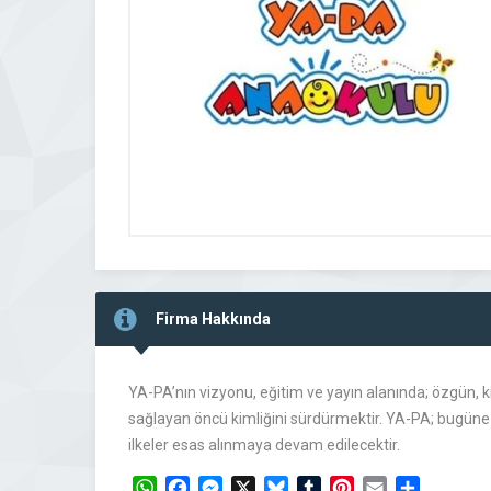
Firma Hakkında
YA-PA’nın vizyonu, eğitim ve yayın alanında; özgün, kiş
sağlayan öncü kimliğini sürdürmektir. YA-PA; bugüne k
ilkeler esas alınmaya devam edilecektir.
WhatsApp
Facebook
Messenger
X
Bluesky
Tumblr
Pinterest
Email
Share