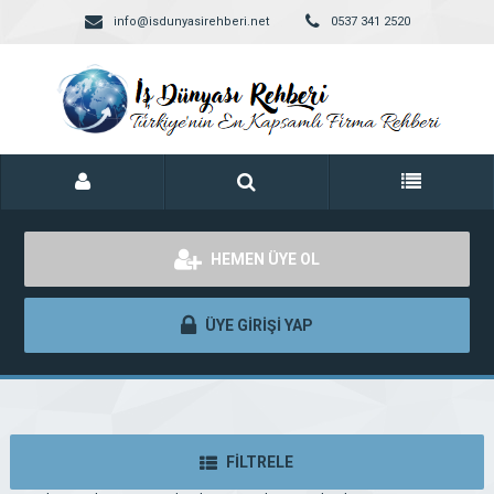
info@isdunyasirehberi.net
0537 341 2520
HEMEN ÜYE OL
ÜYE GİRİŞİ YAP
FİLTRELE