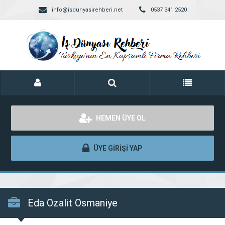
info@isdunyasirehberi.net
0537 341 2520
HEMEN ÜYE OL
ÜYE GİRİŞİ YAP
Eda Ozalit Osmaniye