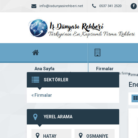
info@isdunyasirehberi.net
0537 341 2520
Ana Sayfa
Firmalar
Firma rehberi ana sayfanız
Yüzlerce kayıtlı firma
Firma
SEKTÖRLER
Ene
Firmalar
YEREL ARAMA
HATAY
OSMANİYE