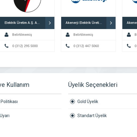
Elektrik Üretim A.Ş. Ankara
Akenerji Elektrik Üretim A.Ş. Ankara
Belirtilmemiş
Belirtilmemiş
B
0 (312) 295 5000
0 (312) 447 5060
0
 ve Kullanım
Üyelik Seçenekleri
Politikası
Gold Üyelik
Uyarı
Standart Üyelik