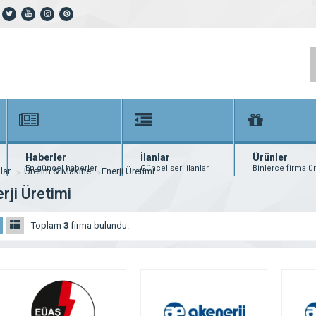
Haberler
İlanlar
Ürünler
En güncel haberler
Güncel seri ilanlar
Binlerce firma ü
lar
Üretim & Makine
Enerji Üretimi
rji Üretimi
Toplam
3
firma bulundu.