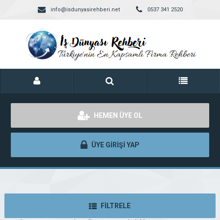
info@isdunyasirehberi.net
0537 341 2520
HEMEN ÜYE OL
ÜYE GİRİŞİ YAP
FİLTRELE