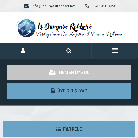
info@isdunyasirehberi.net
0537 341 2520
HEMEN ÜYE OL
ÜYE GİRİŞİ YAP
FİLTRELE