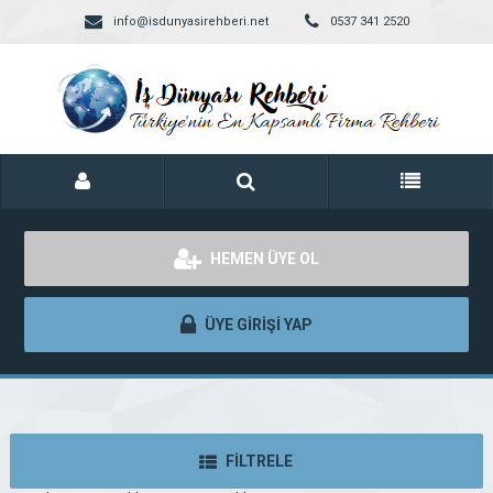
info@isdunyasirehberi.net
0537 341 2520
HEMEN ÜYE OL
ÜYE GİRİŞİ YAP
FİLTRELE