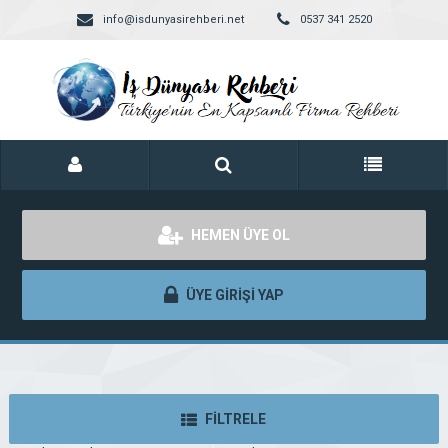
info@isdunyasirehberi.net
0537 341 2520
HEMEN ÜYE OL
ÜYE GİRİŞİ YAP
FİLTRELE