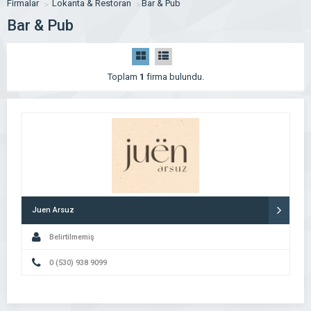
Firmalar
Lokanta & Restoran
Bar & Pub
Bar & Pub
Toplam
1
firma bulundu.
Juen Arsuz
Belirtilmemiş
0 (530) 938 9099