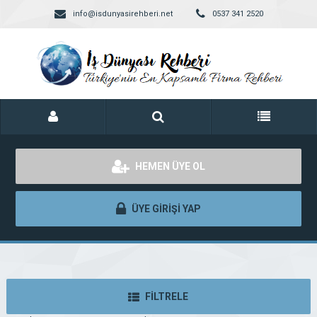
info@isdunyasirehberi.net
0537 341 2520
HEMEN ÜYE OL
ÜYE GİRİŞİ YAP
FİLTRELE