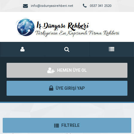
info@isdunyasirehberi.net
0537 341 2520
HEMEN ÜYE OL
ÜYE GİRİŞİ YAP
FİLTRELE