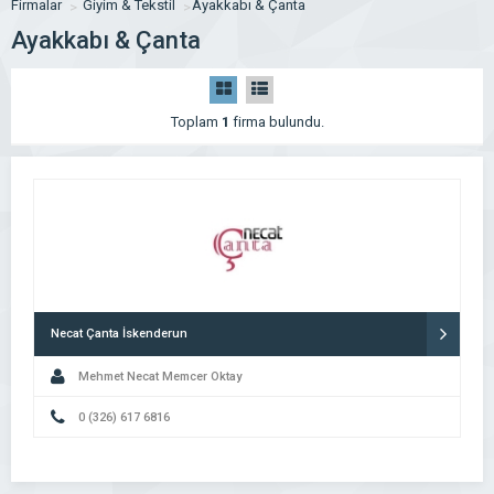
Firmalar
Giyim & Tekstil
Ayakkabı & Çanta
Ayakkabı & Çanta
Toplam
1
firma bulundu.
Necat Çanta İskenderun
Mehmet Necat Memcer Oktay
0 (326) 617 6816