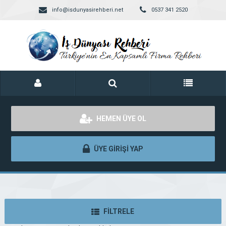
info@isdunyasirehberi.net
0537 341 2520
HEMEN ÜYE OL
ÜYE GİRİŞİ YAP
FİLTRELE