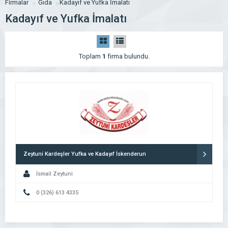
Firmalar
Gıda
Kadayıf ve Yufka İmalatı
Kadayıf ve Yufka İmalatı
Toplam
1
firma bulundu.
Zeytuni Kardeşler Yufka ve Kadayıf İskenderun
İsmail Zeytuni
0 (326) 613 4335