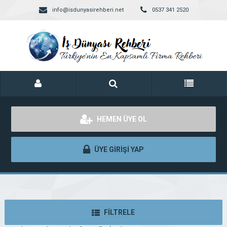
info@isdunyasirehberi.net
0537 341 2520
HEMEN ÜYE OL
ÜYE GİRİŞİ YAP
FİLTRELE