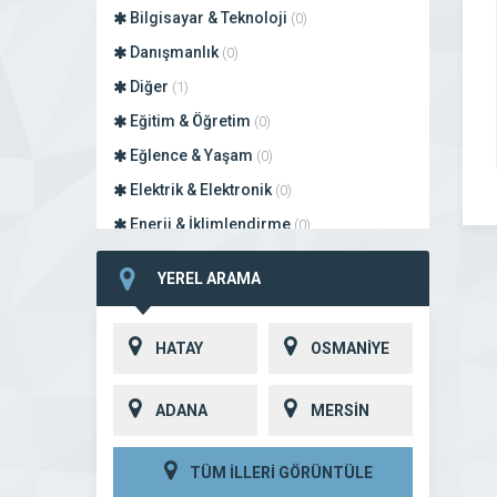
Bilgisayar & Teknoloji
(0)
Danışmanlık
(0)
Diğer
(1)
Eğitim & Öğretim
(0)
Eğlence & Yaşam
(0)
Elektrik & Elektronik
(0)
Enerji & İklimlendirme
(0)
Finans
(0)
YEREL ARAMA
Giyim & Tekstil
(0)
Gıda
(0)
HATAY
OSMANİYE
Hizmet
(0)
İnşaat & Gayrimenkul
(0)
ADANA
MERSİN
Lokanta & Restoran
(0)
Motosiklet Sanayi
(0)
TÜM İLLERİ GÖRÜNTÜLE