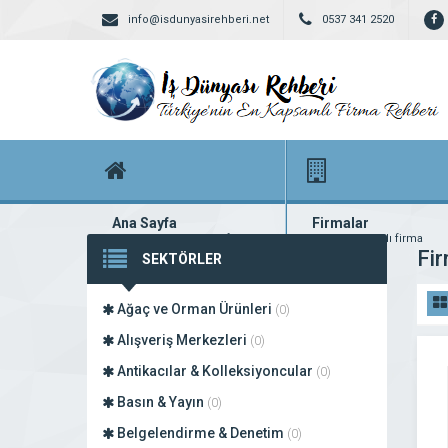
info@isdunyasirehberi.net
0537 341 2520
Ana Sayfa
Firmalar
Firma rehberi ana sayfanız
Yüzlerce kayıtlı firma
Fir
SEKTÖRLER
Ağaç ve Orman Ürünleri
(0)
Alışveriş Merkezleri
(0)
Antikacılar & Kolleksiyoncular
(0)
Basın & Yayın
(0)
Belgelendirme & Denetim
(0)