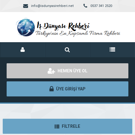
info@isdunyasirehberi.net
0537 341 2520
HEMEN ÜYE OL
ÜYE GİRİŞİ YAP
FİLTRELE