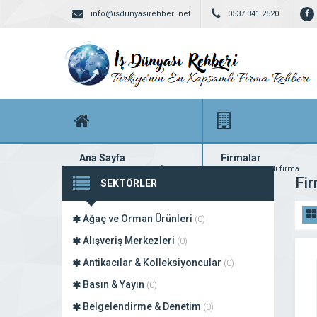
info@isdunyasirehberi.net
0537 341 2520
Ana Sayfa
Firmalar
Firma rehberi ana sayfanız
Yüzlerce kayıtlı firma
Fir
SEKTÖRLER
Ağaç ve Orman Ürünleri
(0)
Alışveriş Merkezleri
(0)
Antikacılar & Kolleksiyoncular
(0)
Basın & Yayın
(0)
Belgelendirme & Denetim
(0)