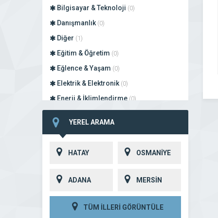
Bilgisayar & Teknoloji
(0)
Danışmanlık
(0)
Diğer
(1)
Eğitim & Öğretim
(0)
Eğlence & Yaşam
(0)
Elektrik & Elektronik
(0)
Enerji & İklimlendirme
(0)
Finans
(0)
YEREL ARAMA
Giyim & Tekstil
(0)
Gıda
(0)
HATAY
OSMANİYE
Hizmet
(0)
İnşaat & Gayrimenkul
(0)
ADANA
MERSİN
Lokanta & Restoran
(0)
Motosiklet Sanayi
(0)
TÜM İLLERİ GÖRÜNTÜLE