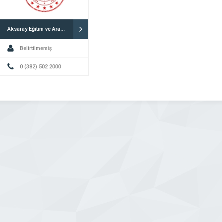
Aksaray Eğitim ve Araştırma Hastanesi
Belirtilmemiş
0 (382) 502 2000