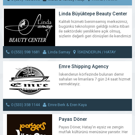
WhatsApp
Facebook
Messenger
X
Bluesky
Tumblr
Pinter
Em
Share
MESAJ GÖNDER
Linda Büyüktepe Beauty Center
İskenderun
Kaliteli hizmeti benimsemiş merkezimiz,
bugünkü teknolojinin geldiği nokta itibari
ile sektördeki yeniliklere açık olmuş,
sizlerin değerli geri dönüşleri ile kendimizi
hergün daha çok geliştirerek en başarılı
sonuçları almak amacı ile daha iyi hizmet
vermek için çabalıyoruz…
0 (553) 598 1681
Linda Samay
İSKENDERUN / HATAY
WhatsApp
Facebook
Messenger
X
Bluesky
Tumblr
Pinter
Em
MESAJ GÖNDER
Emre Shipping Agency
Share
İskenderun
İskenderun körfezinde bulunan demir
sahaları ve limanlara 7 gün 24 saat hizmet
vermekteyiz.
WhatsApp
Facebook
Messenger
X
Bluesky
Tumblr
Pinter
Em
Share
0 (533) 358 1144
Emre Berk & Eren Kaya
İSKENDERUN / HATAY
MESAJ GÖNDER
Payas Döner
Payas Döner, Hatay’ın eşsiz ve zengin
mutfak kültürünü menüsüne yansıtır. Her