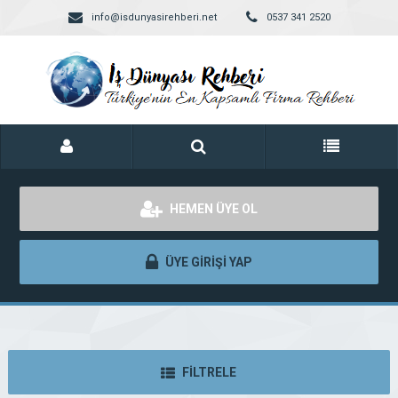
info@isdunyasirehberi.net
0537 341 2520
HEMEN ÜYE OL
ÜYE GİRİŞİ YAP
FİLTRELE