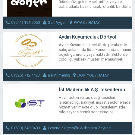
ürünümüz, geleneksel tarifler ve yerel
baharatlarla hazırlanarak, otantik bir döner
lezzeti deneyimi sunar. Müşterilerimize en
iyi deneyimi sunmak için yalnızca taze ve
kaliteli malzemeler kullanıyoruz.
0 (541) 191 7050
Sait Aygan
PAYAS / HATAY
WhatsApp
Facebook
Messenger
X
Bluesky
Tumblr
Pinter
Em
MESAJ GÖNDER
Aydın Kuyumculuk Dörtyol
Share
Aydın Kuyumculuk sektörde perakende
satış anlamında lider konumunda olmanın
büyük gururunu yaşamaktadır. Sektörde
ciddiliği, yüksek müşteri memnuniyeti
güvenirliği ve saygınlığı ile bilinen firma
“mükemmel bir hizmet şirketi” olma
prensibiyle yola çıkıp bu alanda kendisini
0 (326) 712 4423
Belirtilmemiş
DÖRTYOL / HATAY
sürekli geliştirmiştir..
MESAJ GÖNDER
WhatsApp
Facebook
Messenger
X
Bluesky
Tumblr
Pinter
Em
İst Madencilik A.Ş. İskenderun
Share
Hazır beton ve taş ocağı tesisleri
işletmeciliği, nakliyat, inşaat sektörlerinde
hizmet verilmekte olup , tesislerimizde
bilgisayar sistemli son teknoloji
kullanılarak üretim yapılmaktadır.
Kurumsal kimliği , kaliteli ürün, kusursuz
hizmet yönetimini ön planda tutan yönetim
0 (530) 248 9400
Levend Kılıççıoğlu & İbrahim Zeytineli
politikamızla sektörümüzde konulara ve