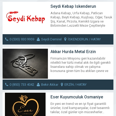
sorunlara özel çözümler
BELEN / HATAY
MESAJ GÖNDER
üretebilmekteyiz…
Seydi Kebap İskenderun
Adana Kebap, Urfa Kebap, Patlıcan
WhatsApp
Facebook
Messenger
X
Bluesky
Tumblr
Pinter
Em
Kebap, Beyti Kebap, Kuşbaşı, Ciğer, Tavuk
Share
Şiş, Kanat, Pirzola, Kemikli Izgara ve
Birbirinden Lezzetli Meze Çeşitleriyle
Hizmetinizdeyiz..
WhatsApp
Facebook
Messenger
X
Bluesky
Tumblr
Pinter
Em
0 (530) 930 9959
Seydi Demirel
İSKENDERUN / HATAY
Share
MESAJ GÖNDER
Akkar Hurda Metal Erzin
Firmamızın Misyonu geri kazanılabilir
nitelikli her türlü metal atık ile ilgili gerekli
lisanslara sahip olmak ve çalışma
konusuna giren tüm bu atıkları çevre ve
insan sağlığına en uygun koşullarda ülke
ekonomisine geri kazandırmaktır.
Firmamızın yaşadığımız çevre için
0 (850) 733 4042
Bekir Akkar
ERZİN / HATAY
kurumsal bir firmadan beklendiği gibi
sadece standartların sağlanması ve yasal
MESAJ GÖNDER
şartların yerine getirilmesinden öte bugün
Eser Kuyumculuk Osmaniye
için olduğu kadar […]
En yeni en trend ve en iyi fiyat garantili
ürünler, özel kampanyalar, özel tasarımlı
WhatsApp
Facebook
Messenger
X
Bluesky
Tumblr
Pinter
Em
takılar, özel günler için mücevherler…