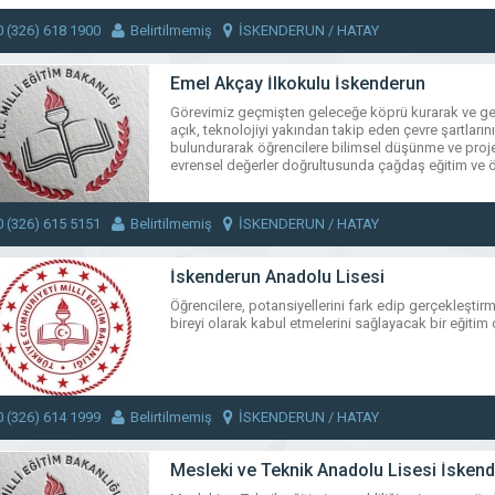
0 (326) 618 1900
Belirtilmemiş
İSKENDERUN / HATAY
Emel Akçay İlkokulu İskenderun
Görevimiz geçmişten geleceğe köprü kurarak ve gel
açık, teknolojiyi yakından takip eden çevre şartları
bulundurarak öğrencilere bilimsel düşünme ve proje 
evrensel değerler doğrultusunda çağdaş eğitim ve öğ
0 (326) 615 5151
Belirtilmemiş
İSKENDERUN / HATAY
İskenderun Anadolu Lisesi
Öğrencilere, potansiyellerini fark edip gerçekleştirm
bireyi olarak kabul etmelerini sağlayacak bir eğiti
0 (326) 614 1999
Belirtilmemiş
İSKENDERUN / HATAY
Mesleki ve Teknik Anadolu Lisesi İsken