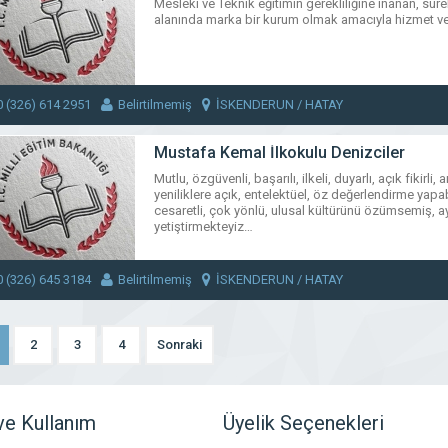
Mesleki ve Teknik eğitimin gerekliliğine inanan, süre
alanında marka bir kurum olmak amacıyla hizmet ve
0 (326) 614 2951
Belirtilmemiş
İSKENDERUN / HATAY
Mustafa Kemal İlkokulu Denizciler
Mutlu, özgüvenli, başarılı, ilkeli, duyarlı, açık fikirl
yeniliklere açık, entelektüel, öz değerlendirme yapabil
cesaretli, çok yönlü, ulusal kültürünü özümsemiş, a
yetiştirmekteyiz…
0 (326) 645 3184
Belirtilmemiş
İSKENDERUN / HATAY
2
3
4
Sonraki
 ve Kullanım
Üyelik Seçenekleri