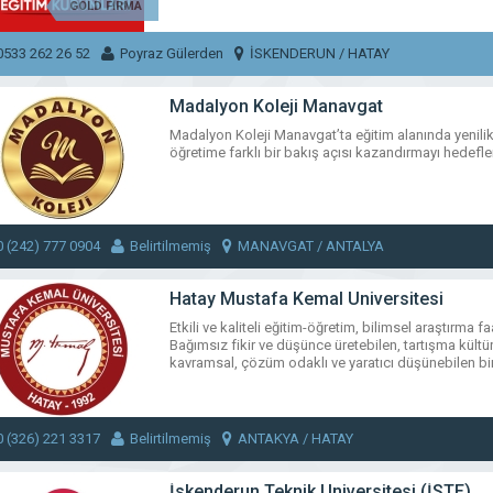
GOLD FİRMA
0533 262 26 52
Poyraz Gülerden
İSKENDERUN / HATAY
Madalyon Koleji Manavgat
Madalyon Koleji Manavgat’ta eğitim alanında yenilik
öğretime farklı bir bakış açısı kazandırmayı hedefl
0 (242) 777 0904
Belirtilmemiş
MANAVGAT / ANTALYA
Hatay Mustafa Kemal Üniversitesi
Etkili ve kaliteli eğitim-öğretim, bilimsel araştırma f
Bağımsız fikir ve düşünce üretebilen, tartışma kültür
kavramsal, çözüm odaklı ve yaratıcı düşünebilen bi
0 (326) 221 3317
Belirtilmemiş
ANTAKYA / HATAY
İskenderun Teknik Üniversitesi (İSTE)