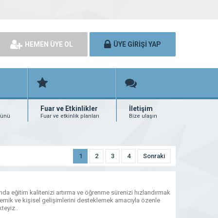
HEMEN ÜYE OL
ÜYE GİRİŞİ YAP
Fuar ve Etkinlikler
İletişim
rünü
Fuar ve etkinlik planları
Bize ulaşın
1
2
3
4
Sonraki
nda eğitim kalitenizi artırma ve öğrenme sürenizi hızlandırmak
demik ve kişisel gelişimlerini desteklemek amacıyla özenle
teyiz..