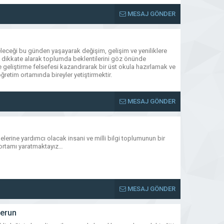
MESAJ GÖNDER
eceği bu günden yaşayarak değişim, gelişim ve yeniliklere
nı dikkate alarak toplumda beklentilerini göz önünde
geliştirme felsefesi kazandırarak bir üst okula hazırlamak ve
retim ortamında bireyler yetiştirmektir.
MESAJ GÖNDER
elerine yardımcı olacak insani ve milli bilgi toplumunun bir
m ortamı yaratmaktayız…
MESAJ GÖNDER
derun