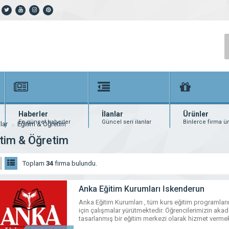
Haberler
İlanlar
Ürünler
En güncel haberler
Güncel seri ilanlar
Binlerce firma ü
lar
Eğitim & Öğretim
tim & Öğretim
Toplam
34
firma bulundu.
Anka Eğitim Kurumları İskenderun
Anka Eğitim Kurumları , tüm kurs eğitim programları
için çalışmalar yürütmektedir. Öğrencilerimizin aka
tasarlanmış bir eğitim merkezi olarak hizmet vermek