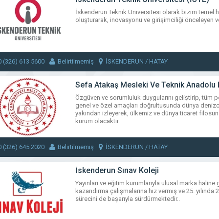
İskenderun Teknik Üniversitesi olarak bizim temel 
oluşturarak, inovasyonu ve girişimciliği önceleyen v
0 (326) 613 5600
Belirtilmemiş
İSKENDERUN / HATAY
Sefa Atakaş Mesleki Ve Teknik Anadolu L
Özgüven ve sorumluluk duygularını geliştirip, tüm pota
genel ve özel amaçları doğrultusunda dünya denizci
yakından izleyerek, ülkemiz ve dünya ticaret filosu
kurum olacaktır.
0 (326) 645 2020
Belirtilmemiş
İSKENDERUN / HATAY
İskenderun Sınav Koleji
Yayınları ve eğitim kurumlarıyla ulusal marka haline
kazandırma çalışmalarına hız vermiş ve 25. yılında 
sürecini de başarıyla sürdürmektedir..