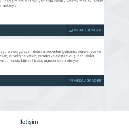
kli değişimlere dinamik yapısıyla karşılık vererek mesleki eğitim
rmekteyiz..
MESAJ GÖNDER
i, araştıran-sorgulayan, iletişim becerileri gelişmiş, öğrenmeye ve
en, iş birliğine yatkın, yaratıcı ve eleştirel düşünen, akılcı,
ynı zamanda küresel bakış açısına sahip bireyler
MESAJ GÖNDER
İletişim