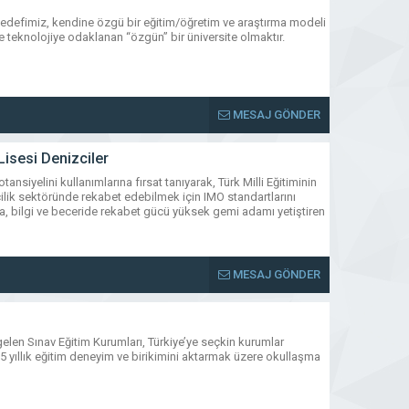
hedefimiz, kendine özgü bir eğitim/öğretim ve araştırma modeli
e teknolojiye odaklanan “özgün” bir üniversite olmaktır.
MESAJ GÖNDER
isesi Denizciler
nsiyelini kullanımlarına fırsat tanıyarak, Türk Milli Eğitiminin
lik sektöründe rekabet edebilmek için IMO standartlarını
na, bilgi ve beceride rekabet gücü yüksek gemi adamı yetiştiren
MESAJ GÖNDER
 gelen Sınav Eğitim Kurumları, Türkiye’ye seçkin kurumlar
25 yıllık eğitim deneyim ve birikimini aktarmak üzere okullaşma