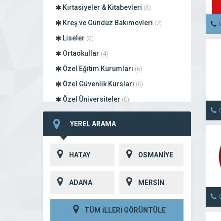
Kırtasiyeler & Kitabevleri
(3)
Kreş ve Gündüz Bakımevleri
(2)
Liseler
(3)
Ortaokullar
(4)
Özel Eğitim Kurumları
(6)
Özel Güvenlik Kursları
(0)
Özel Üniversiteler
(0)
Sürücü Kursları
(0)
YEREL ARAMA
Yurtlar & Apartlar
(7)
HATAY
OSMANİYE
ADANA
MERSİN
TÜM İLLERİ GÖRÜNTÜLE