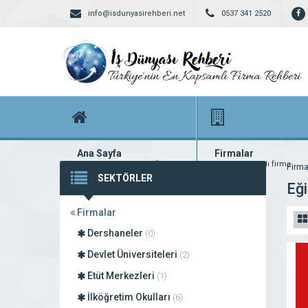
info@isdunyasirehberi.net
0537 341 2520
Ana Sayfa
Firmalar
Firma rehberi ana sayfanız
Yüzlerce kayıtlı firma
Firma
SEKTÖRLER
Eği
Firmalar
Dershaneler
(0)
Devlet Üniversiteleri
(2)
Etüt Merkezleri
(1)
İlköğretim Okulları
(6)