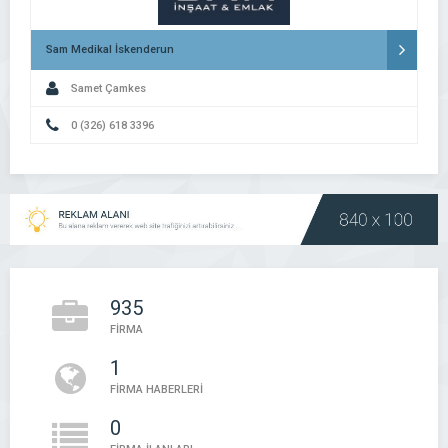
Sam Medikal İskenderun
Samet Çamkes
0 (326) 618 3396
935
FİRMA
1
FİRMA HABERLERİ
0