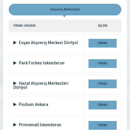
Alışveriş Merkezleri
FİRMA ÜNVANI
İŞLEM
Evşan Alışveriş Merkezi Dörtyol
FİRMA
DETAYI
Park Forbes İskenderun
FİRMA
DETAYI
Hazal Alişveriş Merkezleri
FİRMA
Dörtyol
DETAYI
Podium Ankara
FİRMA
DETAYI
Primemall İskenderun
FİRMA