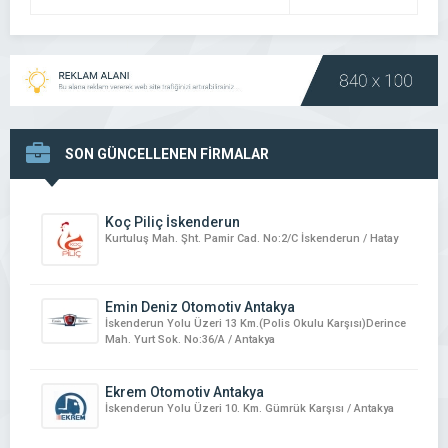
DETAYI
SON GÜNCELLENEN FİRMALAR
Koç Piliç İskenderun
Kurtuluş Mah. Şht. Pamir Cad. No:2/C İskenderun / Hatay
Emin Deniz Otomotiv Antakya
İskenderun Yolu Üzeri 13 Km.(Polis Okulu Karşısı)Derince
Mah. Yurt Sok. No:36/A / Antakya
Ekrem Otomotiv Antakya
İskenderun Yolu Üzeri 10. Km. Gümrük Karşısı / Antakya