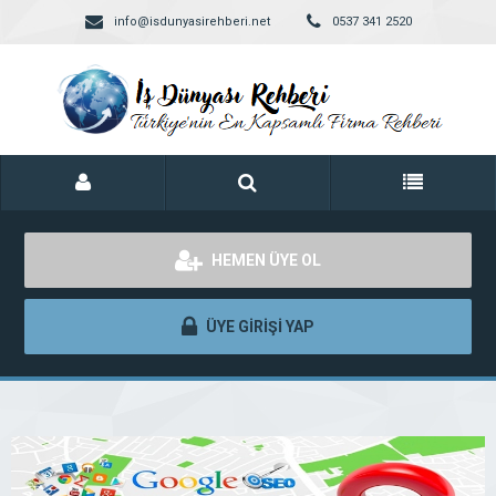
info@isdunyasirehberi.net
0537 341 2520
HEMEN ÜYE OL
ÜYE GİRİŞİ YAP