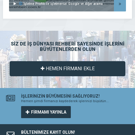
İşletme Profili ile işletmenizi Google ve diğer arama motorlarında listeleyin..
SİZ DE İŞ DÜNYASI REHBERİ SAYESİNDE İŞLERİNİ
BÜYÜTENLERDEN OLUN
HEMEN FİRMANI EKLE
İŞLERİNİZİN BÜYÜMESİNİ SAĞLIYORUZ!
Hemen şimdi firmanızı kaydederek işlerinizi büyütün...
FİRMAMI YAYINLA
BÜLTENİMİZE KAYIT OLUN!