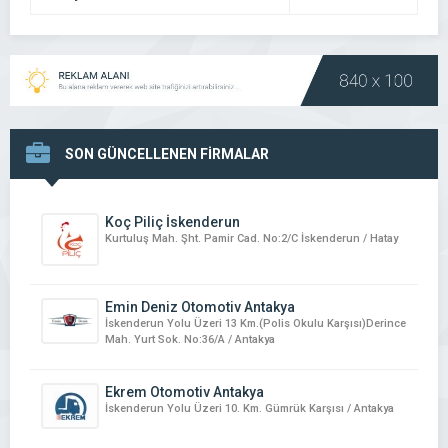
DETAYI
SON GÜNCELLENEN FİRMALAR
Koç Piliç İskenderun
Kurtuluş Mah. Şht. Pamir Cad. No:2/C İskenderun / Hatay
Emin Deniz Otomotiv Antakya
İskenderun Yolu Üzeri 13 Km.(Polis Okulu Karşısı)Derince
Mah. Yurt Sok. No:36/A / Antakya
Ekrem Otomotiv Antakya
İskenderun Yolu Üzeri 10. Km. Gümrük Karşısı / Antakya