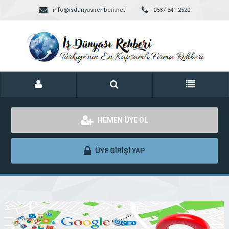
info@isdunyasirehberi.net
0537 341 2520
HEMEN ÜYE OL
ÜYE GİRİŞİ YAP