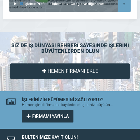
İşletme Profili ile işletmenizi Google ve diğer arama motorlarında listeleyin..
SİZ DE İŞ DÜNYASI REHBERİ SAYESİNDE İŞLERİNİ
BÜYÜTENLERDEN OLUN
HEMEN FİRMANI EKLE
İŞLERİNİZİN BÜYÜMESİNİ SAĞLIYORUZ!
Hemen şimdi firmanızı kaydederek işlerinizi büyütün...
FİRMAMI YAYINLA
BÜLTENİMİZE KAYIT OLUN!