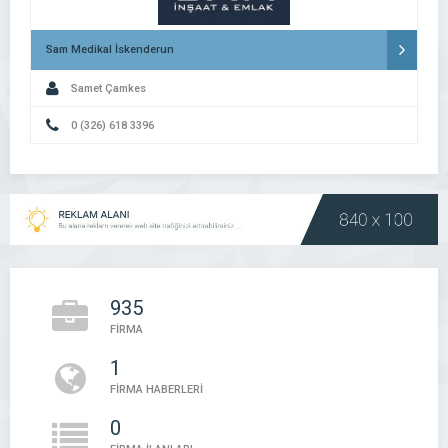
Sam Medikal İskenderun
Samet Çamkes
0 (326) 618 3396
935
FİRMA
1
FİRMA HABERLERİ
0