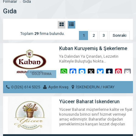
Firmalar
Gıda
Gıda
Toplam
29
firma bulundu.
1
2
3
Sonraki
Kuban Kuruyemiş & Şekerleme
İskenderun
Ya Dalından Ya Çınardan, Lezzetin
Kaliteyle Buluştuğu Nokta…
WhatsApp
Facebook
Messenger
X
Bluesky
Tumblr
Pinter
Em
GOLD FİRMA
Share
0 (326) 614 5325
Aydın Kıvaş
İSKENDERUN / HATAY
MESAJ GÖNDER
Yüceer Baharat İskenderun
Yüceer Baharat müşterilerine kalite ve fiyat
konusunda birinci sınıf hizmet vermeyi
amaç edinmiştir. Baharatlar doğadan
yemeklerimize karışan lezzet depoları
oldukları gibi aynı zamanda da şifa
kaynağıdır. Hepsi birbirinden değerli bu