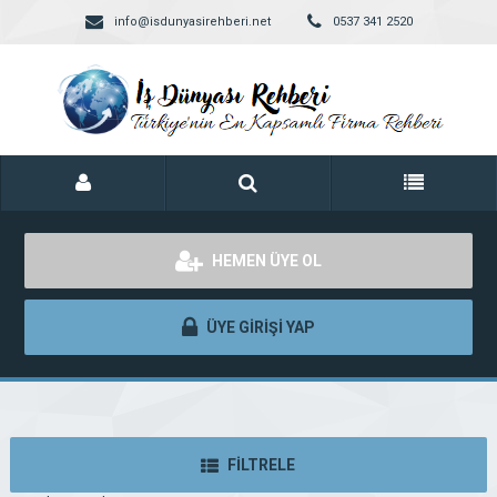
info@isdunyasirehberi.net
0537 341 2520
HEMEN ÜYE OL
ÜYE GİRİŞİ YAP
FİLTRELE