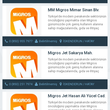
WhatsApp
Facebook
Messenger
X
Bluesky
Tumblr
Pinter
Em
MESAJ GÖNDER
MM Migros Mimar Sinan Blv.
Share
İskenderun
Türkiye’de modern perakende sektörünün
öncülüğünü yapmakta olan Migros
günümüzde çok geniş kullanım alanına
sahip mağazalarında, gıda ve ihtiyaç
maddelerinin yanı sıra kırtasiye, züccaciye,
beyaz eşya, kitap ve konfeksiyon gibi
bölümleriyle hemen hemen tüm müşteri
0 (850) 955 7977
Belirtilmemiş
İSKENDERUN / HATAY
gereksinimlerini karşılamaktadır.
MESAJ GÖNDER
WhatsApp
Facebook
Messenger
X
Bluesky
Tumblr
Pinter
Em
Migros Jet Sakarya Mah.
İskenderun
Share
Türkiye’de modern perakende sektörünün
öncülüğünü yapmakta olan Migros
günümüzde çok geniş kullanım alanına
sahip mağazalarında, gıda ve ihtiyaç
maddelerinin yanı sıra kırtasiye, züccaciye,
beyaz eşya, kitap ve konfeksiyon gibi
bölümleriyle hemen hemen tüm müşteri
0 (850) 251 7974
Belirtilmemiş
İSKENDERUN / HATAY
gereksinimlerini karşılamaktadır.
MESAJ GÖNDER
WhatsApp
Facebook
Messenger
X
Bluesky
Tumblr
Pinter
Em
Migros Jet Hasan Ali Yücel Cad.
İskenderun
Share
Türkiye’de modern perakende sektörünün
öncülüğünü yapmakta olan Migros