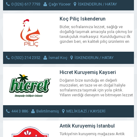
doğa mucizelerini sizlere sunarken
0 (326) 617 7793
Çağrı Yüceer
İSKENDERUN / HATAY
çeşitlilik, tat zenginliğinin yanı sıra kaliteli
gıda, sağlıklı yaşam felsefesinden de
MESAJ GÖNDER
taviz vermiyoruz.
Koç Piliç İskenderun
Bizler, sofralarınıza lezzet, sağlığı ve
WhatsApp
Facebook
Messenger
X
Bluesky
Tumblr
Pinter
Em
doğallığı taşımak amacıyla yola çıkmış bir
Share
tavukçuluk markasıyız. Kurulduğumuz ilk
günden beri, en kaliteli piliç ürünlerini en
güvenilir koşullarda sizlere sunmak için
çalışıyoruz.
0 (532) 214 2352
İsmail Koç
İSKENDERUN / HATAY
WhatsApp
Facebook
Messenger
X
Bluesky
Tumblr
Pinter
Em
Share
MESAJ GÖNDER
Hicret Kuruyemiş Kayseri
Doğanın bize sunduğu en değerli
mucizeleri, en taze ve en doğal haliyle
sofralarınıza taşımak için yola çıktık.
Yılların verdiği deneyim ve bitmeyen lezzet
tutkumuzla, kuruyemiş sektöründe
kalitenin ve güvenin adresi olmaktan gurur
duyuyoruz.
444 3 886
Belirtilmemiş
MELİKGAZİ / KAYSERİ
WhatsApp
Facebook
Messenger
X
Bluesky
Tumblr
Pinter
Em
MESAJ GÖNDER
Antik Kuruyemiş İstanbul
Share
Türkiye’nin kuruyemiş mağazası Antik