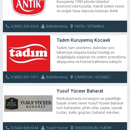
Kuruyemiş 1995 yılında İstanbul
Eminönü’nde kuruldu. Kendi üretim tesisi
ve soğuk hava deposu bulunan Antik
Kuruyemiş bugün itibariyle Fatih,
Bayrampaşa ve Arnavutköy’de olmak
üzere 3 satış noktasında hizmet
0 (850) 305 3264
Belirtilmemiş
FATİH / İSTANBUL
vermektedir. Antik Kuruyemiş yenilikçi
fikirleri ve modern altyapısıyla lezzetli
MESAJ GÖNDER
ürünlerini tüm dünyaya ulaştırıyor.
Tadım Kuruyemiş Kocaeli
Tadım, tüm ürünlerini, dalından son
WhatsApp
Facebook
Messenger
X
Bluesky
Tumblr
Pinter
Em
tüketiciye ulaşana kadar tazeliği ve
Share
doğallığıyla ulaştıran bir üretim prensibine,
altyapısına ve hizmet kalitesine sahiptir.
WhatsApp
Facebook
Messenger
X
Bluesky
Tumblr
Pinter
Em
0 (850) 201 1971
Belirtilmemiş
ÇAYIROVA / KOCAELİ
Share
MESAJ GÖNDER
Yusuf Yüceer Baharat
İskenderun
Markalaşmada inovasyon ve çeşitliliğe
büyük önem veren Yusuf Yüceer Baharat
tüm baharatlar, şifalı otlar, çaylar, içecek
tozları, katkı grupları, baharat miksleri,
harçlar gibi ürünlerin dışında salep, toz
sütlü kakao, nar ekşisi gibi ürünleri de
çeşitlerine dahil etmiştir.
0 (544) 828 6344
Yusuf Yüceer
İSKENDERUN / HATAY