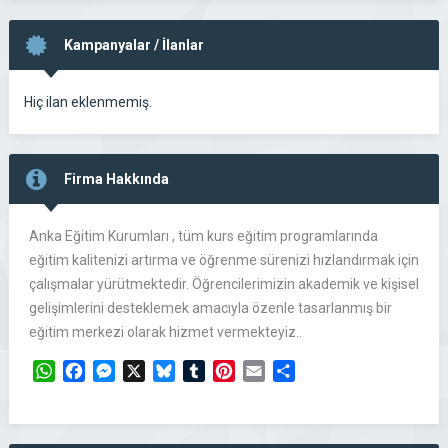
Kampanyalar / İlanlar
Hiç ilan eklenmemiş.
Firma Hakkında
Anka Eğitim Kurumları , tüm kurs eğitim programlarında
eğitim kalitenizi artırma ve öğrenme sürenizi hızlandırmak için
çalışmalar yürütmektedir. Öğrencilerimizin akademik ve kişisel
gelişimlerini desteklemek amacıyla özenle tasarlanmış bir
eğitim merkezi olarak hizmet vermekteyiz..
WhatsApp
Facebook
Messenger
X
Bluesky
Tumblr
Pinterest
Email
Share