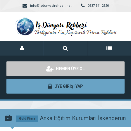
info@isdunyasirehberi.net
0537 341 2520
HEMEN ÜYE OL
ÜYE GİRİŞİ YAP
Anka Eğitim Kurumları İskenderun
Gold Firma