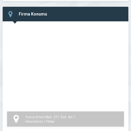
Firma Konumu
Yunus Emre Mah. 277. Sok. No:7
İskenderun / Hatay