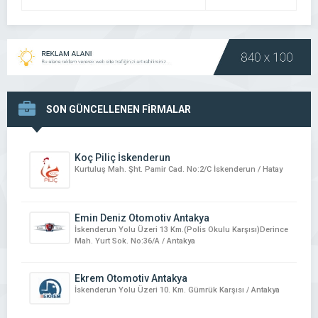
DETAYI
SON GÜNCELLENEN FİRMALAR
Koç Piliç İskenderun
Kurtuluş Mah. Şht. Pamir Cad. No:2/C İskenderun / Hatay
Emin Deniz Otomotiv Antakya
İskenderun Yolu Üzeri 13 Km.(Polis Okulu Karşısı)Derince
Mah. Yurt Sok. No:36/A / Antakya
Ekrem Otomotiv Antakya
İskenderun Yolu Üzeri 10. Km. Gümrük Karşısı / Antakya