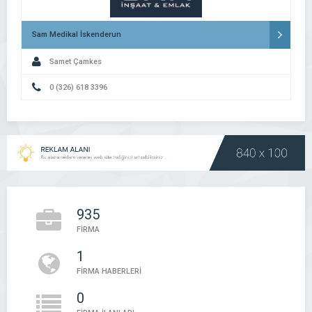
Sam Medikal İskenderun
Samet Çamkes
0 (326) 618 3396
935
FİRMA
1
FİRMA HABERLERİ
0