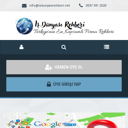
info@isdunyasirehberi.net
0537 341 2520
HEMEN ÜYE OL
ÜYE GİRİŞİ YAP