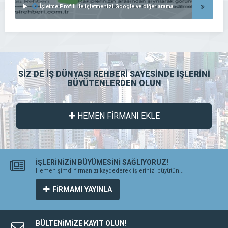
İşletme Profili ile işletmenizi Google ve diğer arama motorlarında listeleyin..
SİZ DE İŞ DÜNYASI REHBERİ SAYESİNDE İŞLERİNİ
BÜYÜTENLERDEN OLUN
HEMEN FİRMANI EKLE
İŞLERİNİZİN BÜYÜMESİNİ SAĞLIYORUZ!
Hemen şimdi firmanızı kaydederek işlerinizi büyütün...
FİRMAMI YAYINLA
BÜLTENİMİZE KAYIT OLUN!