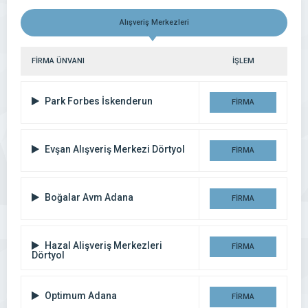
Alışveriş Merkezleri
FİRMA ÜNVANI
İŞLEM
Park Forbes İskenderun
FİRMA
DETAYI
Evşan Alışveriş Merkezi Dörtyol
FİRMA
DETAYI
Boğalar Avm Adana
FİRMA
DETAYI
Hazal Alişveriş Merkezleri
FİRMA
Dörtyol
DETAYI
Optimum Adana
FİRMA