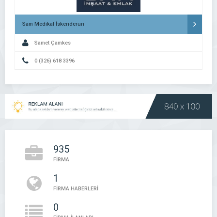
Sam Medikal İskenderun
Samet Çamkes
0 (326) 618 3396
935
FİRMA
1
FİRMA HABERLERİ
0