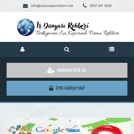
info@isdunyasirehberi.net
0537 341 2520
HEMEN ÜYE OL
ÜYE GİRİŞİ YAP