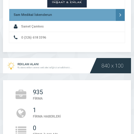
Sam Medikal İskenderun
Samet Çamkes
0 (326) 618 3396
935
FİRMA
1
FİRMA HABERLERİ
0