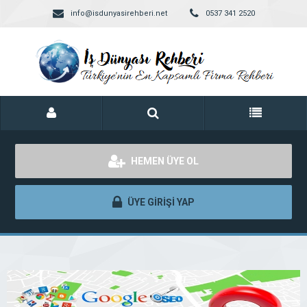
info@isdunyasirehberi.net
0537 341 2520
HEMEN ÜYE OL
ÜYE GİRİŞİ YAP