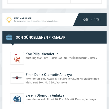
DETAYI
SON GÜNCELLENEN FİRMALAR
Koç Piliç İskenderun
Kurtuluş Mah. Şht. Pamir Cad. No:2/C İskenderun / Hatay
Emin Deniz Otomotiv Antakya
İskenderun Yolu Üzeri 13 Km.(Polis Okulu Karşısı)Derince
Mah. Yurt Sok. No:36/A / Antakya
Ekrem Otomotiv Antakya
İskenderun Yolu Üzeri 10. Km. Gümrük Karşısı / Antakya