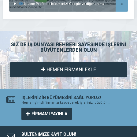
İşletme Profili ile işletmenizi Google ve diğer arama motorlarında listeleyin..
SİZ DE İŞ DÜNYASI REHBERİ SAYESİNDE İŞLERİNİ
BÜYÜTENLERDEN OLUN
HEMEN FİRMANI EKLE
İŞLERİNİZİN BÜYÜMESİNİ SAĞLIYORUZ!
Hemen şimdi firmanızı kaydederek işlerinizi büyütün...
FİRMAMI YAYINLA
BÜLTENİMİZE KAYIT OLUN!